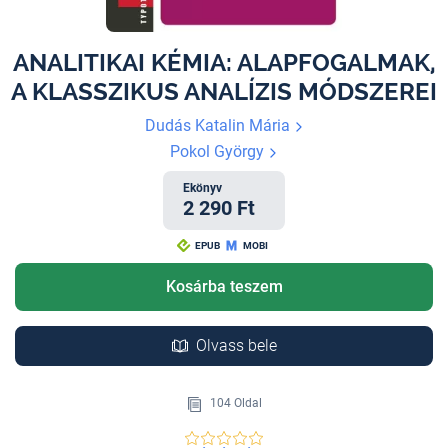
ANALITIKAI KÉMIA: ALAPFOGALMAK,
A KLASSZIKUS ANALÍZIS MÓDSZEREI
Dudás Katalin Mária
Pokol György
Ekönyv
2 290 Ft
EPUB
MOBI
Kosárba teszem
Olvass bele
104 Oldal