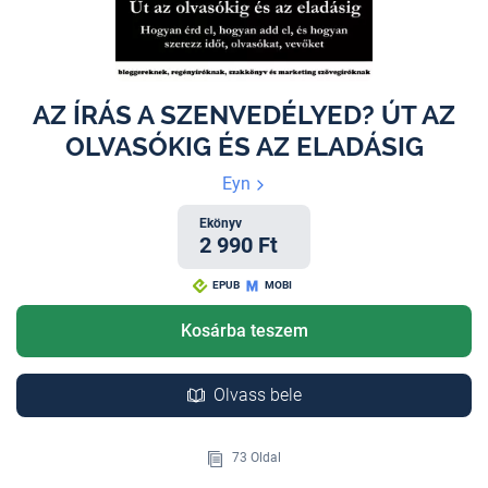
AZ ÍRÁS A SZENVEDÉLYED? ÚT AZ
OLVASÓKIG ÉS AZ ELADÁSIG
Eyn
Ekönyv
2 990 Ft
EPUB
MOBI
Kosárba teszem
Olvass bele
73 Oldal