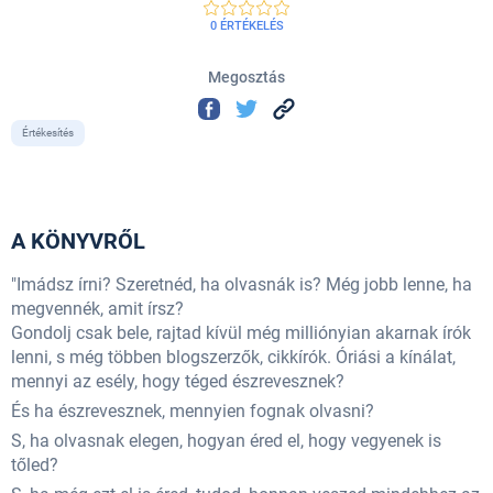
0 ÉRTÉKELÉS
Megosztás
Értékesítés
A KÖNYVRŐL
"Imádsz írni? Szeretnéd, ha olvasnák is? Még jobb lenne, ha
megvennék, amit írsz?
Gondolj csak bele, rajtad kívül még milliónyian akarnak írók
lenni, s még többen blogszerzők, cikkírók. Óriási a kínálat,
mennyi az esély, hogy téged észrevesznek?
És ha észrevesznek, mennyien fognak olvasni?
S, ha olvasnak elegen, hogyan éred el, hogy vegyenek is
tőled?