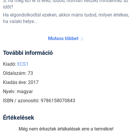
S, ha még ezt el is éred, tudod, honnan veszed mindehhez az
időt?
Ha elgondolkodtál ezeken, akkor máris tudod, milyen értékes,
ha valaki helye...
Mutass többet
További információ
Kiadó:
ECS1
Oldalszám: 73
Kiadás éve: 2017
Nyelv: magyar
ISBN / azonosító: 9786158070843
Értékelések
Még nem érkeztek értékelések erre a termékre!