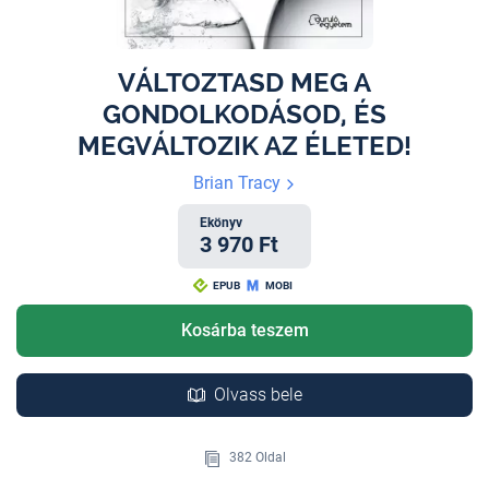
VÁLTOZTASD MEG A
GONDOLKODÁSOD, ÉS
MEGVÁLTOZIK AZ ÉLETED!
Brian Tracy
Ekönyv
3 970 Ft
EPUB
MOBI
Kosárba teszem
Olvass bele
382 Oldal