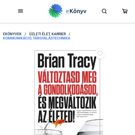
EKÖNYVEK
/
ÜZLETI ÉLET, KARRIER
/
KOMMUNIKÁCIÓ, TÁRGYALÁSTECHNIKA