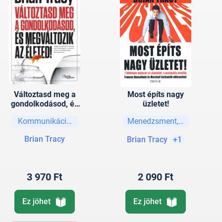
Változtasd meg a
Most építs nagy
gondolkodásod, és
üzletet!
megváltozik az
Kommunikáció, tárgyalástechnika
Menedzsment, vezetési str
életed!
Brian Tracy
Brian Tracy
+1
3 970 Ft
2 090 Ft
Ez jöhet
Ez jöhet