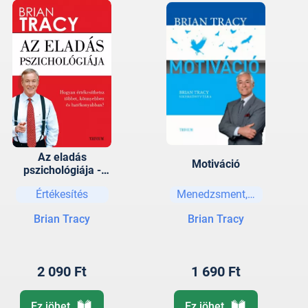
Az eladás
Motiváció
pszichológiája -
Hogyan
Értékesítés
Menedzsment, vezetési str
értékesíthetsz
többet, könnyebben
Brian Tracy
Brian Tracy
és gyorsabban?
2 090 Ft
1 690 Ft
Ez jöhet
Ez jöhet