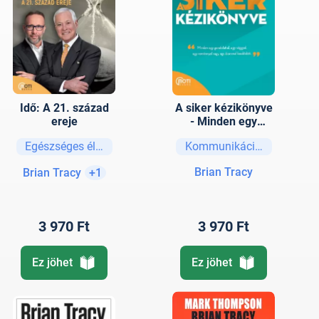
Idő: A 21. század
A siker kézikönyve
ereje
- Minden egy
gondolattal, egy
Egészséges életmód
Kommunikáció, tárgyalást
vággyal, egy
reménnyel vagy
Brian Tracy
Brian Tracy
+1
egy álommal
kezdődött
3 970 Ft
3 970 Ft
Ez jöhet
Ez jöhet