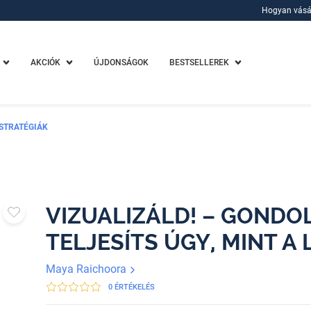
Hogyan vásá
Hogyan vásá
AKCIÓK
ÚJDONSÁGOK
BESTSELLEREK
 STRATÉGIÁK
VIZUALIZÁLD! – GONDOL
TELJESÍTS ÚGY, MINT A 
Maya Raichoora
0 ÉRTÉKELÉS