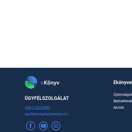
Ekönyve
Újdonságo
ÜGYFÉLSZOLGÁLAT
Bestsellere
+36-1-323-3983
Akciók
ugyfelszolgalat@ekonyv.hu