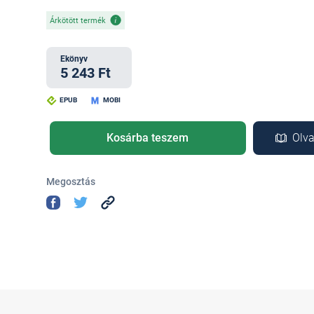
Árkötött termék
Ekönyv
5 243 Ft
EPUB
MOBI
Kosárba teszem
Olva
Megosztás