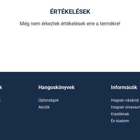
ÉRTÉKELÉSEK
Még nem érkeztek értékelések erre a termékre!
k
Hangoskönyvek
Informácók
k
Újdonságok
Hogyan vásárolj
k
Akciók
Hogyan olvassun
Kiadóknak
Én kiadom