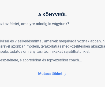
A KÖNYVRŐL
t az életet, amelyre mindig is vágytunk?
ásai és viselkedésmintái, amelyek megakadályoznak abban, hog
ével azonban modern, gyakorlatias megközelítésben aknázhatju
puló, tudatos önirányítási technikákat sajátíthatunk el.
sz-trénere, élsportolókat és topvezetőket coach...
Mutass többet