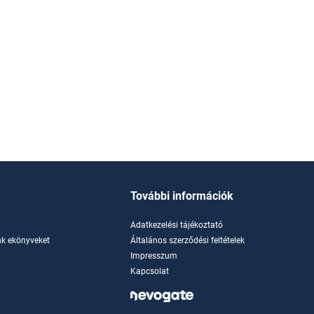
További információk
Adatkezelési tájékoztató
k ekönyveket
Általános szerződési feltételek
Impresszum
Kapcsolat