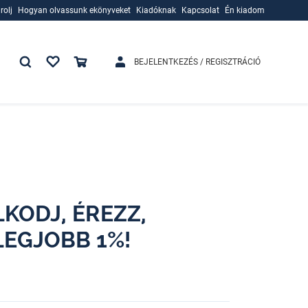
rolj
Hogyan olvassunk ekönyveket
Kiadóknak
Kapcsolat
Én kiadom
rolj
Hogyan olvassunk ekönyveket
Kiadóknak
BEJELENTKEZÉS / REGISZTRÁCIÓ
KODJ, ÉREZZ,
LEGJOBB 1%!