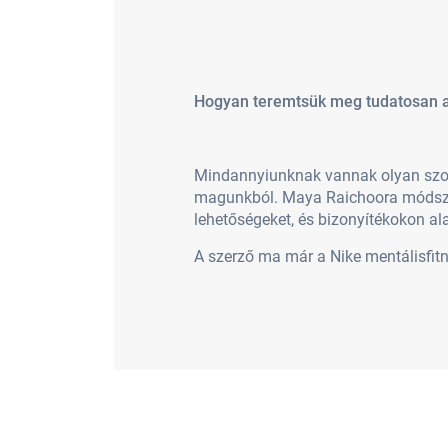
Hogyan teremtsük meg tudatosan az
Mindannyiunknak vannak olyan szok
magunkból. Maya Raichoora módszer
lehetőségeket, és bizonyítékokon ala
A szerző ma már a Nike mentálisfitne