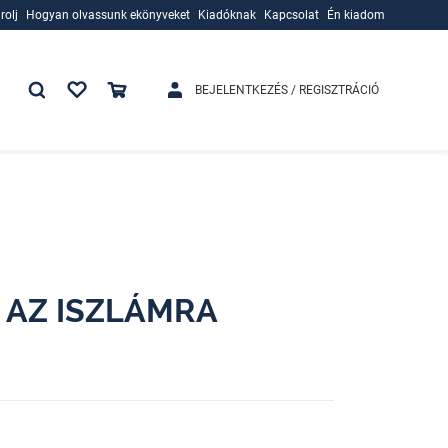
rolj
Hogyan olvassunk ekönyveket
Kiadóknak
Kapcsolat
Én kiadom
rolj
Hogyan olvassunk ekönyveket
Kiadóknak
BEJELENTKEZÉS / REGISZTRÁCIÓ
 AZ ISZLÁMRA