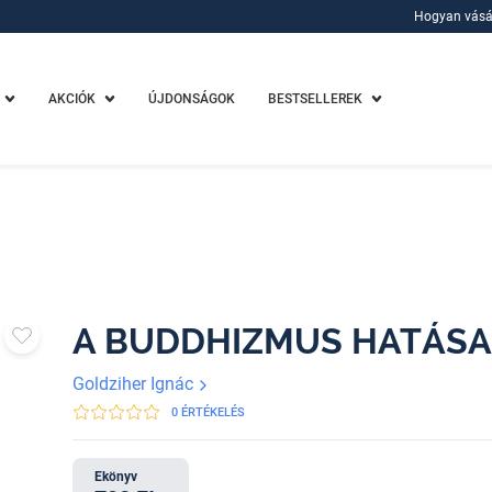
Hogyan vásá
Hogyan vásá
AKCIÓK
ÚJDONSÁGOK
BESTSELLEREK
A BUDDHIZMUS HATÁSA
Goldziher Ignác
0 ÉRTÉKELÉS
Ekönyv