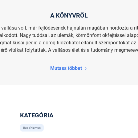
A KÖNYVRŐL
s vallása volt, már fejlődésének hajnalán magában hordozta a r
ralkodott. Nagy tudósai, az ulemák, körmönfont okfejtéssel alap
matikusai pedig a görög filozófiától eltanult szempontokat az i
érő vitákat folytattak. A vallásos élet és a tudomány megmereve
Mutass többet
KATEGÓRIA
Buddhizmus