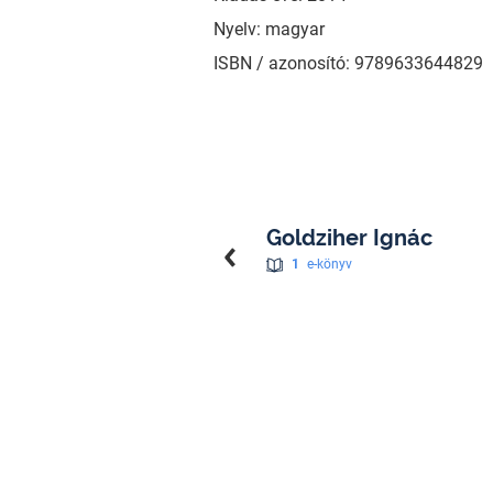
Nyelv: magyar
ISBN / azonosító: 9789633644829
Goldziher Ignác
1
e-könyv