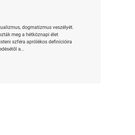
itualizmus, dogmatizmus veszélyét.
ozták meg a hétköznapi élet
steni szféra aprólékos definícióira
désétől a...