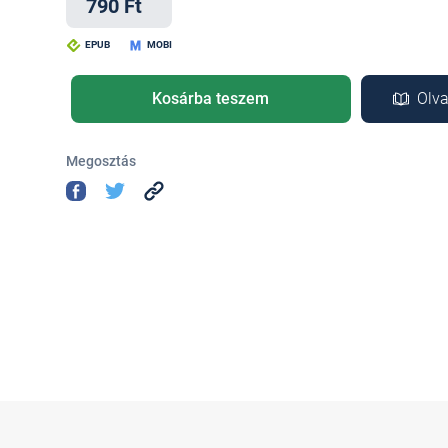
790 Ft
EPUB
MOBI
Kosárba teszem
Olva
Megosztás