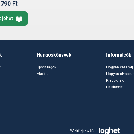
790 Ft
z jöhet
k
Hangoskönyvek
Informácók
k
Újdonságok
Hogyan vásárolj
k
Akciók
Hogyan olvassun
Kiadóknak
Én kiadom
Webfejlesztés: