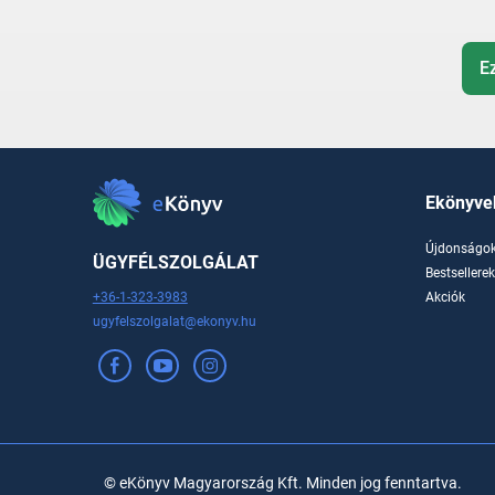
E
Ekönyve
Újdonságo
ÜGYFÉLSZOLGÁLAT
Bestsellere
+36-1-323-3983
Akciók
ugyfelszolgalat@ekonyv.hu
© eKönyv Magyarország Kft. Minden jog fenntartva.