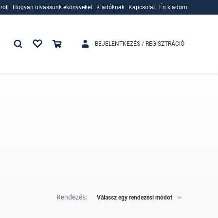
rolj
Hogyan olvassunk ekönyveket
Kiadóknak
Kapcsolat
Én kiadom
rolj
Hogyan olvassunk ekönyveket
Kiadóknak
BEJELENTKEZÉS / REGISZTRÁCIÓ
Rendezés:
Válassz egy rendezési módot