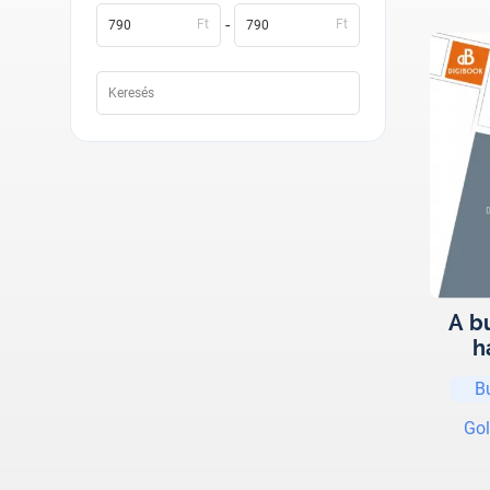
-
Ft
Ft
A b
h
B
Gol