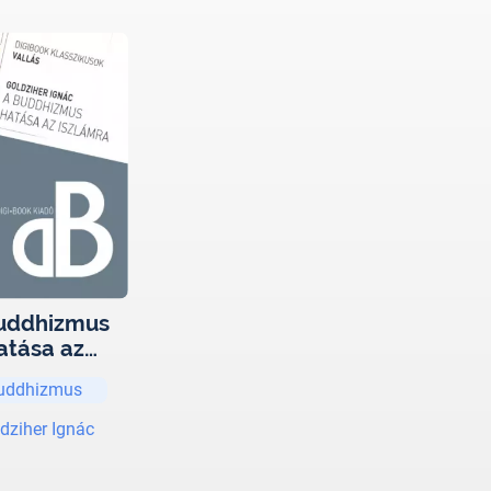
uddhizmus
atása az
iszlámra
uddhizmus
dziher Ignác