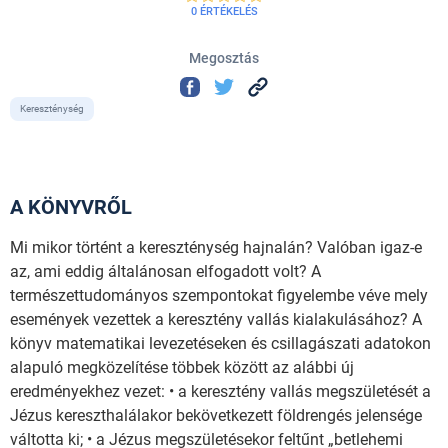
0 ÉRTÉKELÉS
Megosztás
Kereszténység
A KÖNYVRŐL
Mi mikor történt a kereszténység hajnalán? Valóban igaz-e
az, ami eddig általánosan elfogadott volt? A
természettudományos szempontokat figyelembe véve mely
események vezettek a keresztény vallás kialakulásához? A
könyv matematikai levezetéseken és csillagászati adatokon
alapuló megközelítése többek között az alábbi új
eredményekhez vezet: • a keresztény vallás megszületését a
Jézus kereszthalálakor bekövetkezett földrengés jelensége
váltotta ki; • a Jézus megszületésekor feltűnt „betlehemi