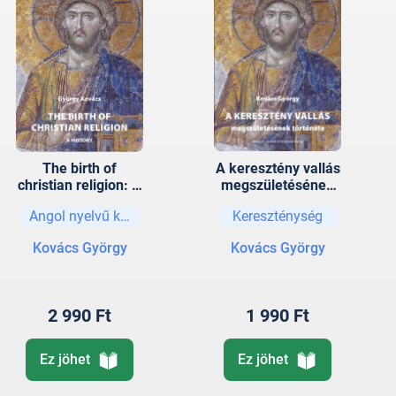
The birth of
A keresztény vallás
christian religion: A
megszületésének
history
története 2. kiadás
Angol nyelvű könyvek
Kereszténység
Kovács György
Kovács György
2 990 Ft
1 990 Ft
Ez jöhet
Ez jöhet