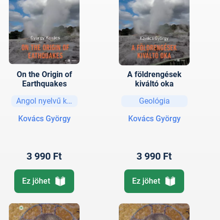
On the Origin of
A földrengések
Earthquakes
kiváltó oka
Angol nyelvű könyvek
Geológia
Kovács György
Kovács György
3 990 Ft
3 990 Ft
Ez jöhet
Ez jöhet