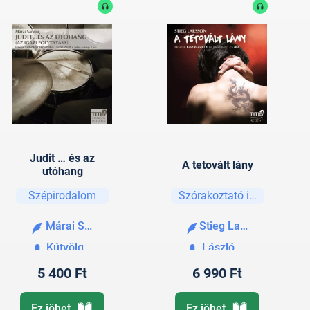
Judit … és az
A tetovált lány
utóhang
Szépirodalom
Szórakoztató irodalom
Márai Sándor
Stieg Larsson
Kútvölgyi Erzsébet
László Zsolt
5 400 Ft
6 990 Ft
Ez jöhet
Ez jöhet