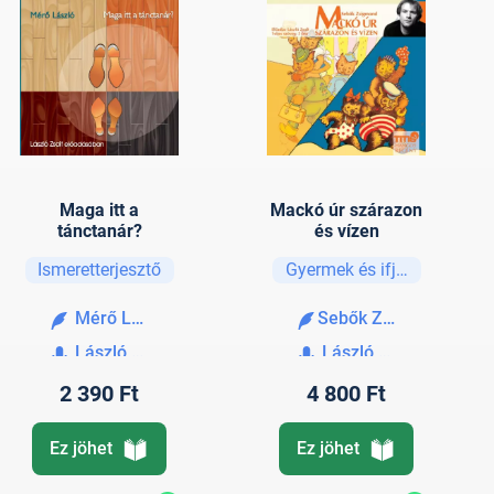
Maga itt a
Mackó úr szárazon
tánctanár?
és vízen
Ismeretterjesztő
Gyermek és ifjúsági
Mérő László
Sebők Zsigmond
László Zsolt
László Zsolt
2 390 Ft
4 800 Ft
Ez jöhet
Ez jöhet