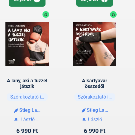
A lány, aki a tűzzel
A kártyavár
játszik
összedől
Szórakoztató irodalom
Szórakoztató irodalom
Stieg Larsson
Stieg Larsson
László Zsolt
László Zsolt
6 990 Ft
6 990 Ft