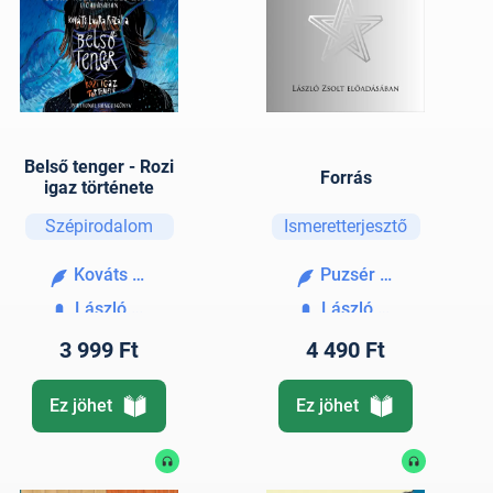
Belső tenger - Rozi
Forrás
igaz története
Szépirodalom
Ismeretterjesztő
Kováts Laura Rozália
Puzsér Róbert
László Zsolt
László Zsolt
3 999 Ft
4 490 Ft
Ez jöhet
Ez jöhet