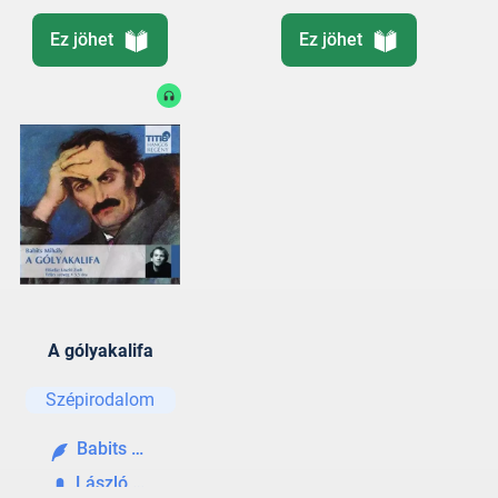
Ez jöhet
Ez jöhet
A gólyakalifa
Szépirodalom
Babits Mihály
László Zsolt