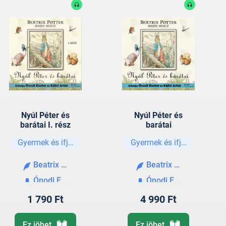
Nyúl Péter és
Nyúl Péter és
barátai I. rész
barátai
Gyermek és ifjúsági
Gyermek és ifjúsági
Beatrix Potter
Beatrix Potter
Ónodi Eszter
Ónodi Eszter
1 790 Ft
4 990 Ft
Ez jöhet
Ez jöhet