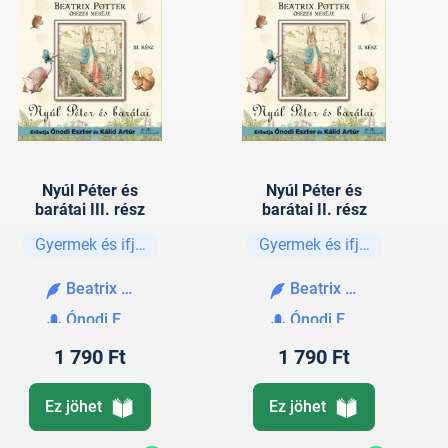
Nyúl Péter és
Nyúl Péter és
barátai III. rész
barátai II. rész
Gyermek és ifjúsági
Gyermek és ifjúsági
Beatrix Potter
Beatrix Potter
Ónodi Eszter
Ónodi Eszter
1 790 Ft
1 790 Ft
Ez jöhet
Ez jöhet