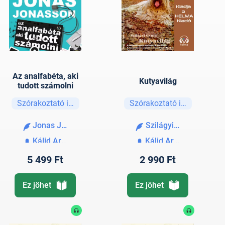
Az analfabéta, aki
Kutyavilág
tudott számolni
Szórakoztató irodalom
Szórakoztató irodalom
Jonas Jonasson
Szilágyi Gyula
Kálid Artúr
Kálid Artúr
5 499 Ft
2 990 Ft
Ez jöhet
Ez jöhet