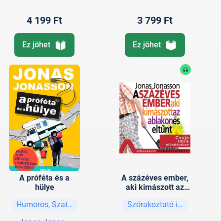
4 199 Ft
3 799 Ft
Ez jöhet
Ez jöhet
A próféta és a
A százéves ember,
hülye
aki kimászott az
ablakon és eltűnt
Humoros, Szatíra
Szórakoztató irodalom