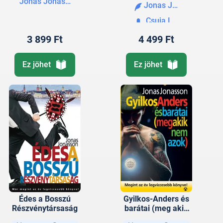
Jonas Jonasson
Jonas Jonasson
Csuja Imre
3 899 Ft
4 499 Ft
Ez jöhet
Ez jöhet
Édes a Bosszú
Gyilkos-Anders és
Részvénytársaság
barátai (meg akik
nem azok)