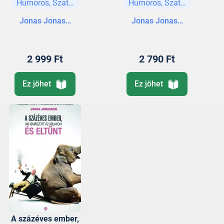
Humoros, Szatíra
Humoros, Szatíra
Jonas Jonasson
Jonas Jonasson
2 999 Ft
2 790 Ft
Ez jöhet
Ez jöhet
A százéves ember,