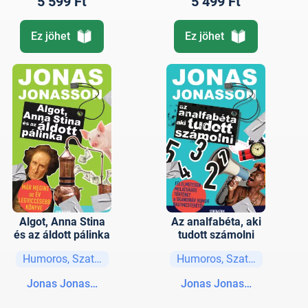
5 599 Ft
5 499 Ft
Ez jöhet
Ez jöhet
Algot, Anna Stina
Az analfabéta, aki
és az áldott pálinka
tudott számolni
Humoros, Szatíra
Humoros, Szatíra
Jonas Jonasson
Jonas Jonasson