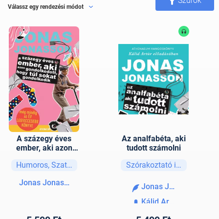
Szűrők
Válassz egy rendezési módot
A százegy éves
Az analfabéta, aki
ember, aki azon
tudott számolni
gondolkodott, hogy
Humoros, Szatíra
Szórakoztató irodalom
túl sokat
gondolkodik
Jonas Jonasson
Jonas Jonasson
Kálid Artúr