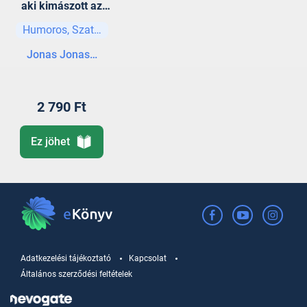
aki kimászott az
ablakon és eltűnt
Humoros, Szatíra
Jonas Jonasson
2 790 Ft
Ez jöhet
Adatkezelési tájékoztató
Kapcsolat
Általános szerződési feltételek