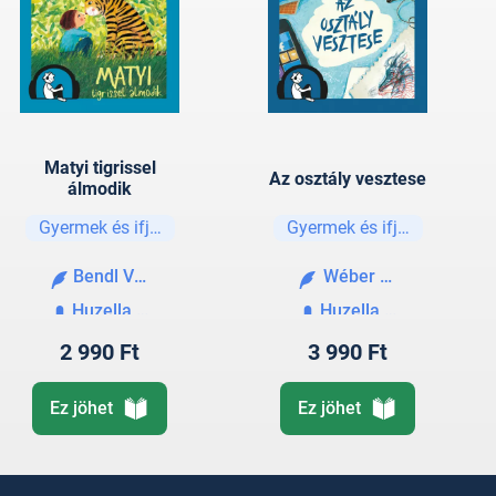
Matyi tigrissel
Az osztály vesztese
álmodik
Gyermek és ifjúsági
Gyermek és ifjúsági
Bendl Vera
Wéber Anikó
Huzella Júlia
Huzella Júlia
2 990 Ft
3 990 Ft
Ez jöhet
Ez jöhet