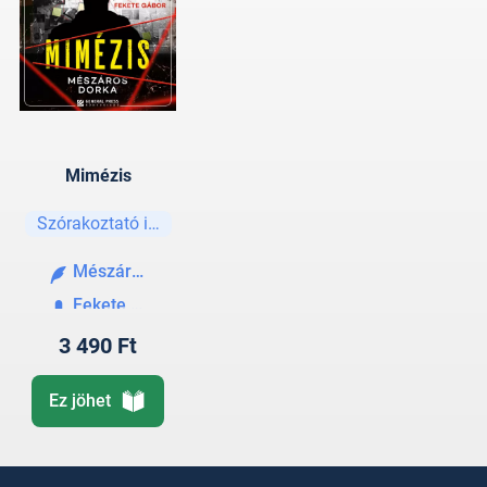
Mimézis
Szórakoztató irodalom
Mészáros Dorka
Fekete Gábor
3 490 Ft
Ez jöhet