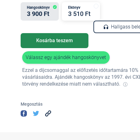
Hangoskönyv
Ekönyv
3 900 Ft
3 510 Ft
Hallgass bel
Kosárba teszem
Válassz egy ajándék hangoskönyvet
Ezzel a díjcsomaggal az előfizetés időtartamára 10
vásárlásaidra. Ajándék hangoskönyv az 1997. évi CX
törvény rendelkezése miatt nem választható.
Megosztás