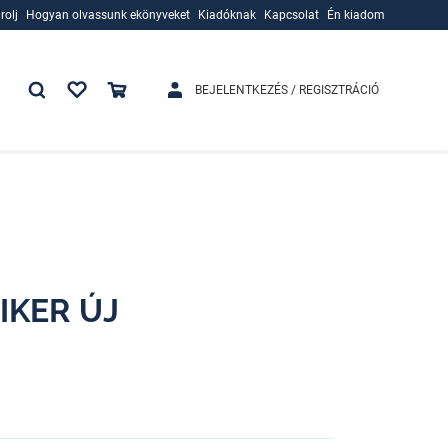
rolj
Hogyan olvassunk ekönyveket
Kiadóknak
Kapcsolat
Én kiadom
rolj
Hogyan olvassunk ekönyveket
Kiadóknak
BEJELENTKEZÉS / REGISZTRÁCIÓ
IKER ÚJ