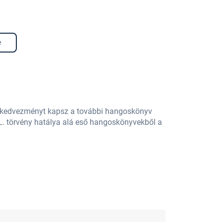
e
% kedvezményt kapsz a további hangoskönyv
L. törvény hatálya alá eső hangoskönyvekből a