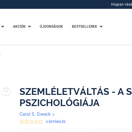
Hogyan vásá
Hogyan vásá
AKCIÓK
ÚJDONSÁGOK
BESTSELLEREK
Ő
SZEMLÉLETVÁLTÁS - A S
PSZICHOLÓGIÁJA
Carol S. Dweck
0 ÉRTÉKELÉS