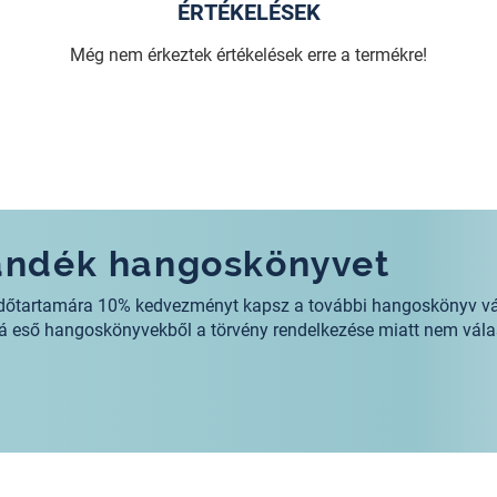
ÉRTÉKELÉSEK
Még nem érkeztek értékelések erre a termékre!
jándék hangoskönyvet
s időtartamára 10% kedvezményt kapsz a további hangoskönyv v
alá eső hangoskönyvekből a törvény rendelkezése miatt nem vála