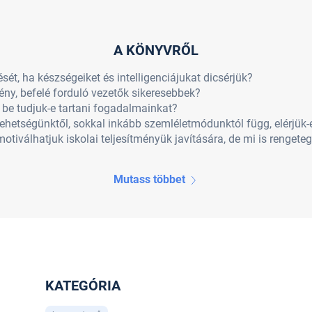
A KÖNYVRŐL
sét, ha készségeiket és intelligenciájukat dicsérjük?
ény, befelé forduló vezetők sikeresebbek?
 be tudjuk-e tartani fogadalmainkat?
etségünktől, sokkal inkább szemléletmódunktól függ, elérjük-e
tiválhatjuk iskolai teljesítményük javítására, de mi is rengete
Mutass többet
KATEGÓRIA