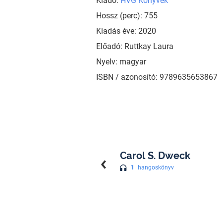
Kiadó:
HVG Könyvek
Hossz (perc): 755
Kiadás éve: 2020
Előadó: Ruttkay Laura
Nyelv: magyar
ISBN / azonosító: 9789635653867
Carol S. Dweck
1
hangoskönyv