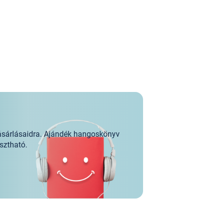
ásárlásaidra. Ajándék hangoskönyv
sztható.