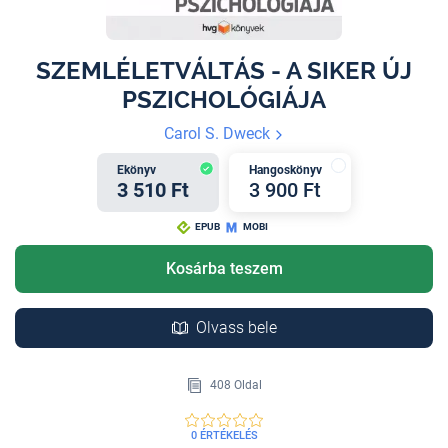
SZEMLÉLETVÁLTÁS - A SIKER ÚJ
PSZICHOLÓGIÁJA
Carol S. Dweck
Ekönyv
Hangoskönyv
3 510 Ft
3 900 Ft
EPUB
MOBI
Kosárba teszem
Olvass bele
408 Oldal
0 ÉRTÉKELÉS