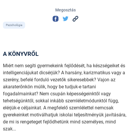
Megosztás
Pszichológia
A KÖNYVRŐL
Miért nem segíti gyermekeink fejlődését, ha készségeiket és
intelligenciájukat dicsérjük? A harsány, karizmatikus vagy a
szerény, befelé forduló vezetők sikeresebbek? Vajon az
akaraterőnkön múlik, hogy be tudjuk-e tartani
fogadalmainkat? Nem csupán képességeinktől vagy
tehetségünktől, sokkal inkább szemléletmódunktól függ,
elérjük-e céljainkat. A megfelelő szemlélettel nemcsak
gyerekeinket motiválhatjuk iskolai teljesítményük javítására,
de mi is rengeteget fejlődhetünk mind személyes, mind
szak...