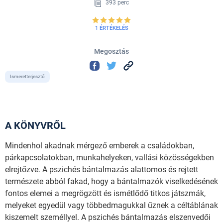
393 perc
1 ÉRTÉKELÉS
Megosztás
Ismeretterjesztő
A KÖNYVRŐL
Mindenhol akadnak mérgező emberek a családokban,
párkapcsolatokban, munkahelyeken, vallási közösségekben
elrejtőzve. A pszichés bántalmazás alattomos és rejtett
természete abból fakad, hogy a bántalmazók viselkedésének
fontos elemei a megrögzött és ismétlődő titkos játszmák,
melyeket egyedül vagy többedmagukkal űznek a céltáblának
kiszemelt személlyel. A pszichés bántalmazás elszenvedői