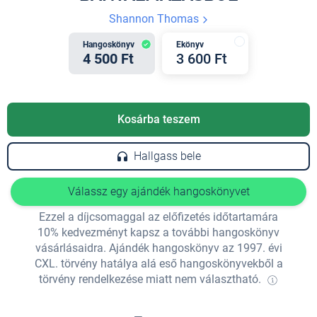
Shannon Thomas
Hangoskönyv
Ekönyv
4 500 Ft
3 600 Ft
Kosárba teszem
Hallgass bele
Válassz egy ajándék hangoskönyvet
Ezzel a díjcsomaggal az előfizetés időtartamára
10% kedvezményt kapsz a további hangoskönyv
vásárlásaidra. Ajándék hangoskönyv az 1997. évi
CXL. törvény hatálya alá eső hangoskönyvekből a
törvény rendelkezése miatt nem választható.