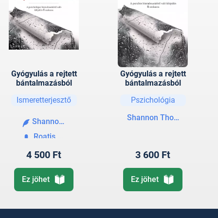
Gyógyulás a rejtett
Gyógyulás a rejtett
bántalmazásból
bántalmazásból
Ismeretterjesztő
Pszichológia
Shannon Thomas
Shannon Thomas
Roatis Andrea
4 500 Ft
3 600 Ft
Ez jöhet
Ez jöhet