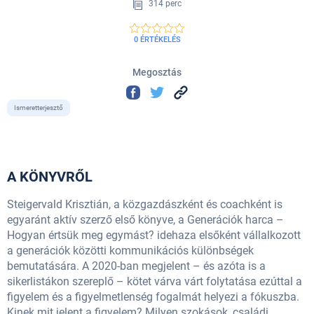
314 perc
0 ÉRTÉKELÉS
Megosztás
Ismeretterjesztő
A KÖNYVRŐL
Steigervald Krisztián, a közgazdászként és coachként is
egyaránt aktív szerző első könyve, a Generációk harca –
Hogyan értsük meg egymást? idehaza elsőként vállalkozott
a generációk közötti kommunikációs különbségek
bemutatására. A 2020-ban megjelent – és azóta is a
sikerlistákon szereplő – kötet várva várt folytatása ezúttal a
figyelem és a figyelmetlenség fogalmát helyezi a fókuszba.
Kinek mit jelent a figyelem? Milyen szokások, családi