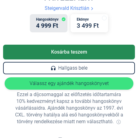
Steigervald Krisztián
Hangoskönyv
Ekönyv
4 999 Ft
3 499 Ft
Kosárba teszem
Hallgass bele
Válassz egy ajándék hangoskönyvet
Ezzel a díjcsomaggal az előfizetés időtartamára
10% kedvezményt kapsz a további hangoskönyv
vásárlásaidra. Ajándék hangoskönyv az 1997. évi
CXL. törvény hatálya alá eső hangoskönyvekből a
törvény rendelkezése miatt nem választható.