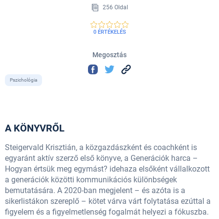
256 Oldal
0 ÉRTÉKELÉS
Megosztás
Pszichológia
A KÖNYVRŐL
Steigervald Krisztián, a közgazdászként és coachként is
egyaránt aktív szerző első könyve, a Generációk harca –
Hogyan értsük meg egymást? idehaza elsőként vállalkozott
a generációk közötti kommunikációs különbségek
bemutatására. A 2020-ban megjelent – és azóta is a
sikerlistákon szereplő – kötet várva várt folytatása ezúttal a
figyelem és a figyelmetlenség fogalmát helyezi a fókuszba.