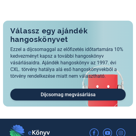
Válassz egy ajándék
hangoskönyvet
Ezzel a díjcsomaggal az előfizetés időtartamára 10%
kedvezményt kapsz a további hangoskönyv
vásárlásaidra. Ajándék hangoskönyv az 1997. évi
CXL. törvény hatálya alá eső hangoskönyvekből a
törvény rendelkezése miatt nem választható.
Díjcsomag megvásárlása