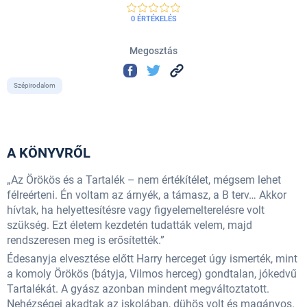
0 ÉRTÉKELÉS
Megosztás
Szépirodalom
A KÖNYVRŐL
„Az Örökös és a Tartalék – nem értékítélet, mégsem lehet
félreérteni. Én voltam az árnyék, a támasz, a B terv… Akkor
hívtak, ha helyettesítésre vagy figyelemelterelésre volt
szükség. Ezt életem kezdetén tudatták velem, majd
rendszeresen meg is erősítették.”
Édesanyja elvesztése előtt Harry herceget úgy ismerték, mint
a komoly Örökös (bátyja, Vilmos herceg) gondtalan, jókedvű
Tartalékát. A gyász azonban mindent megváltoztatott.
Nehézségei akadtak az iskolában, dühös volt és magányos.