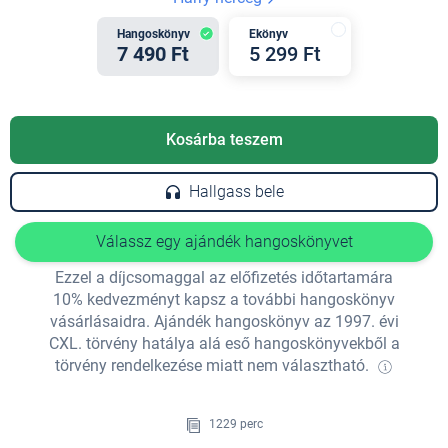
Hangoskönyv
Ekönyv
7 490 Ft
5 299 Ft
Kosárba teszem
Hallgass bele
Válassz egy ajándék hangoskönyvet
Ezzel a díjcsomaggal az előfizetés időtartamára
10% kedvezményt kapsz a további hangoskönyv
vásárlásaidra. Ajándék hangoskönyv az 1997. évi
CXL. törvény hatálya alá eső hangoskönyvekből a
törvény rendelkezése miatt nem választható.
1229 perc