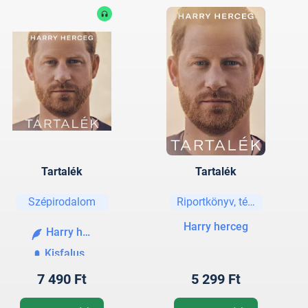
Tartalék
Tartalék
Szépirodalom
Riportkönyv, tényirodalom
Harry herceg
Harry herceg
Kisfalusi Lehel
7 490 Ft
5 299 Ft