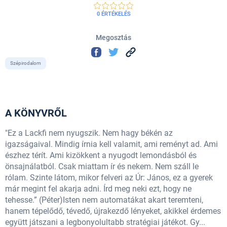
0 ÉRTÉKELÉS
Megosztás
Szépirodalom
A KÖNYVRŐL
"Ez a Lackfi nem nyugszik. Nem hagy békén az
igazságaival. Mindig írnia kell valamit, ami reményt ad. Ami
észhez térít. Ami kizökkent a nyugodt lemondásból és
önsajnálatból. Csak miattam ír és nekem. Nem száll le
rólam. Szinte látom, mikor felveri az Úr: János, ez a gyerek
már megint fel akarja adni. Írd meg neki ezt, hogy ne
tehesse.” (Péter)Isten nem automatákat akart teremteni,
hanem tépelődő, tévedő, újrakezdő lényeket, akikkel érdemes
együtt játszani a legbonyolultabb stratégiai játékot. Gy...