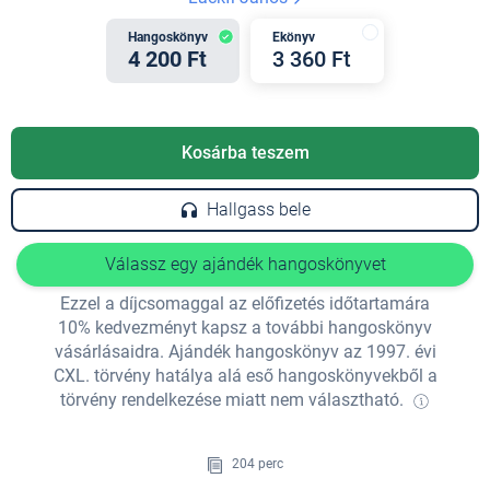
Hangoskönyv
Ekönyv
4 200 Ft
3 360 Ft
Kosárba teszem
Hallgass bele
Válassz egy ajándék hangoskönyvet
Ezzel a díjcsomaggal az előfizetés időtartamára
10% kedvezményt kapsz a további hangoskönyv
vásárlásaidra. Ajándék hangoskönyv az 1997. évi
CXL. törvény hatálya alá eső hangoskönyvekből a
törvény rendelkezése miatt nem választható.
204 perc