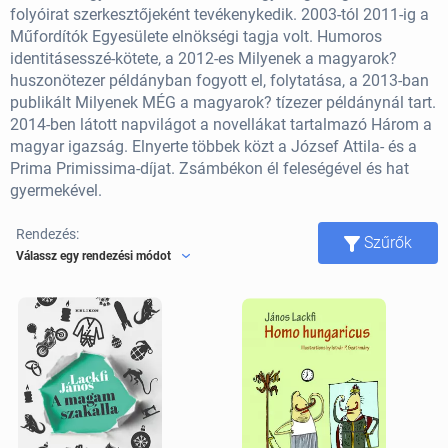
folyóirat szerkesztőjeként tevékenykedik. 2003-tól 2011-ig a
Műfordítók Egyesülete elnökségi tagja volt. Humoros
identitásesszé-kötete, a 2012-es Milyenek a magyarok?
huszonötezer példányban fogyott el, folytatása, a 2013-ban
publikált Milyenek MÉG a magyarok? tízezer példánynál tart.
2014-ben látott napvilágot a novellákat tartalmazó Három a
magyar igazság. Elnyerte többek közt a József Attila- és a
Prima Primissima-díjat. Zsámbékon él feleségével és hat
gyermekével.
Rendezés:
Szűrők
Válassz egy rendezési módot