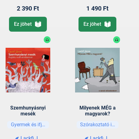
2 390 Ft
1 490 Ft
Ez jöhet
Ez jöhet
Szemhunyásnyi
Milyenek MÉG a
mesék
magyarok?
Gyermek és ifjúsági
Szórakoztató irodalom
Lackfi János
Lackfi János