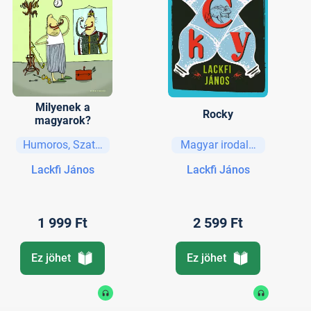
Milyenek a
Rocky
magyarok?
Humoros, Szatíra
Magyar irodalom
Lackfi János
Lackfi János
1 999 Ft
2 599 Ft
Ez jöhet
Ez jöhet