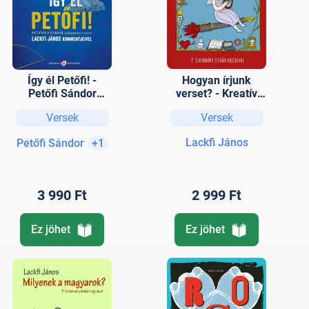
Így él Petőfi! -
Hogyan írjunk
Petőfi Sándor
verset? - Kreatív
válogatott versei
gyakorlatok
Versek
Versek
Lackfi János
kommentjeivel
Lackfi János
Petőfi Sándor
+1
3 990 Ft
2 999 Ft
Ez jöhet
Ez jöhet