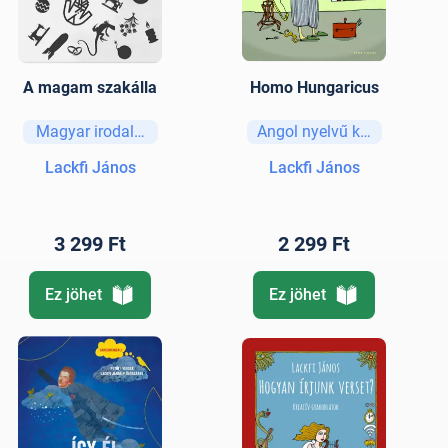
A magam szakálla
Homo Hungaricus
Magyar irodalom
Angol nyelvű könyvek
Lackfi János
Lackfi János
3 299 Ft
2 299 Ft
Ez jöhet
Ez jöhet