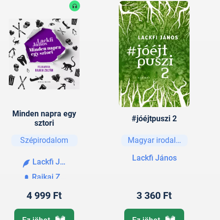
Minden napra egy
#jóéjtpuszi 2
sztori
Szépirodalom
Magyar irodalom
Lackfi János
Lackfi János
Rajkai Zoltán
4 999 Ft
3 360 Ft