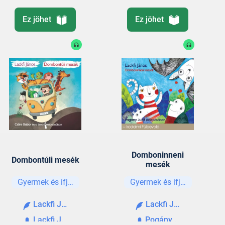
Ez jöhet
Ez jöhet
Domboninneni
Dombontúli mesék
mesék
Gyermek és ifjúsági
Gyermek és ifjúsági
Lackfi János
Lackfi János
Lackfi János
Pogány Judit