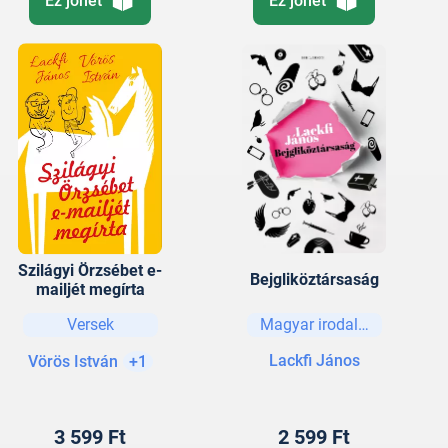
Ez jöhet
Ez jöhet
Szilágyi Örzsébet e-
Bejgliköztársaság
mailjét megírta
Versek
Magyar irodalom
Lackfi János
Vörös István
+1
3 599 Ft
2 599 Ft