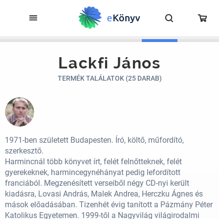
Lackfi János
TERMÉK TALÁLATOK (25 DARAB)
1971-ben született Budapesten. Író, költő, műfordító,
szerkesztő.
Harmincnál több könyvet írt, felét felnőtteknek, felét
gyerekeknek, harmincegynéhányat pedig lefordított
franciából. Megzenésített verseiből négy CD-nyi került
kiadásra, Lovasi András, Malek Andrea, Herczku Ágnes és
mások előadásában. Tizenhét évig tanított a Pázmány Péter
Katolikus Egyetemen. 1999-től a Nagyvilág világirodalmi