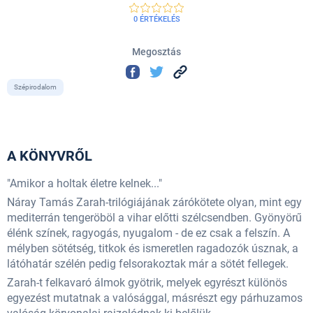
0 ÉRTÉKELÉS
Megosztás
Szépirodalom
A KÖNYVRŐL
"Amikor a holtak életre kelnek..."
Náray Tamás Zarah-trilógiájának záró­kötete olyan, mint egy
mediterrán tengeröböl a vihar előtti szélcsendben. Gyönyörű
élénk szí­nek, ragyogás, nyugalom - de ez csak a felszín. A
mélyben sötétség, titkok és ismeretlen ragado­zók úsznak, a
látóhatár szélén pedig felsorakoztak már a sötét fellegek.
Zarah-t felkavaró álmok gyötrik, melyek egy­részt különös
egyezést mutatnak a valósággal, másrészt egy párhuzamos