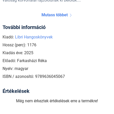
valóság körvonalai rajzolódnak ki belőlük....
Mutass többet
További információ
Kiadó:
Libri Hangoskönyvek
Hossz (perc): 1176
Kiadás éve: 2025
Előadó: Farkasházi Réka
Nyelv: magyar
ISBN / azonosító: 9789636045067
Értékelések
Még nem érkeztek értékelések erre a termékre!