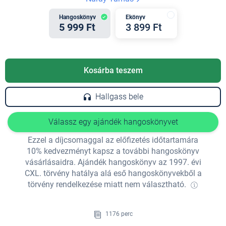
Hangoskönyv
Ekönyv
5 999 Ft
3 899 Ft
Kosárba teszem
Hallgass bele
Válassz egy ajándék hangoskönyvet
Ezzel a díjcsomaggal az előfizetés időtartamára
10% kedvezményt kapsz a további hangoskönyv
vásárlásaidra. Ajándék hangoskönyv az 1997. évi
CXL. törvény hatálya alá eső hangoskönyvekből a
törvény rendelkezése miatt nem választható.
1176 perc