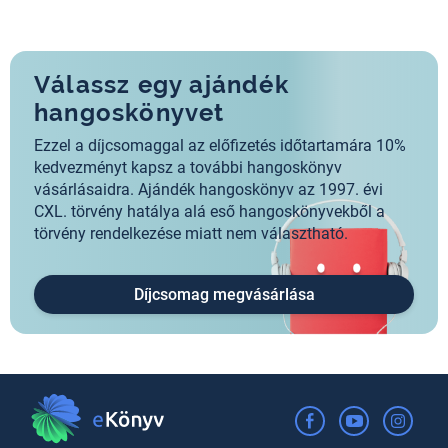
Válassz egy ajándék
hangoskönyvet
Ezzel a díjcsomaggal az előfizetés időtartamára 10%
kedvezményt kapsz a további hangoskönyv
vásárlásaidra. Ajándék hangoskönyv az 1997. évi
CXL. törvény hatálya alá eső hangoskönyvekből a
törvény rendelkezése miatt nem választható.
Díjcsomag megvásárlása