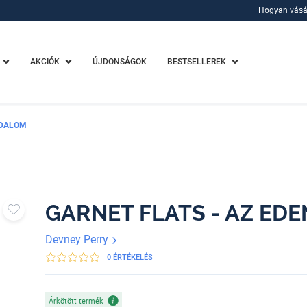
Hogyan vásá
Hogyan vásá
AKCIÓK
ÚJDONSÁGOK
BESTSELLEREK
ODALOM
GARNET FLATS - AZ EDE
Devney Perry
0 ÉRTÉKELÉS
Árkötött termék