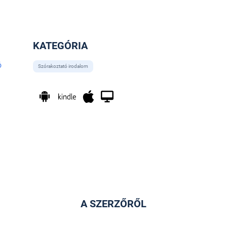
KATEGÓRIA
ó
Szórakoztató irodalom
A SZERZŐRŐL