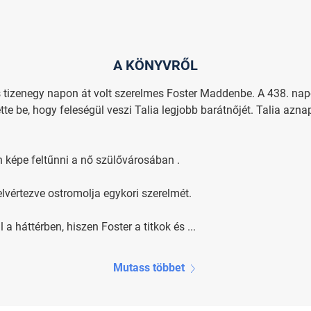
A KÖNYVRŐL
 tizenegy napon át volt szerelmes Foster Maddenbe. A 438. napo
tte be, hogy feleségül veszi Talia legjobb barátnőjét. Talia a
 képe feltűnni a nő szülővárosában .
elvértezve ostromolja egykori szerelmét.
 a háttérben, hiszen Foster a titkok és ...
Mutass többet