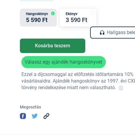
Hangoskönyv
Ekönyv
5 590 Ft
3 590 Ft
Hallgass bel
Kosárba teszem
Válassz egy ajándék hangoskönyvet
Ezzel a díjcsomaggal az előfizetés időtartamára 10
vásárlásaidra. Ajándék hangoskönyv az 1997. évi CX
törvény rendelkezése miatt nem választható.
Megosztás