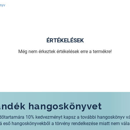
nyv
ÉRTÉKELÉSEK
Még nem érkeztek értékelések erre a termékre!
jándék hangoskönyvet
s időtartamára 10% kedvezményt kapsz a további hangoskönyv v
alá eső hangoskönyvekből a törvény rendelkezése miatt nem vála