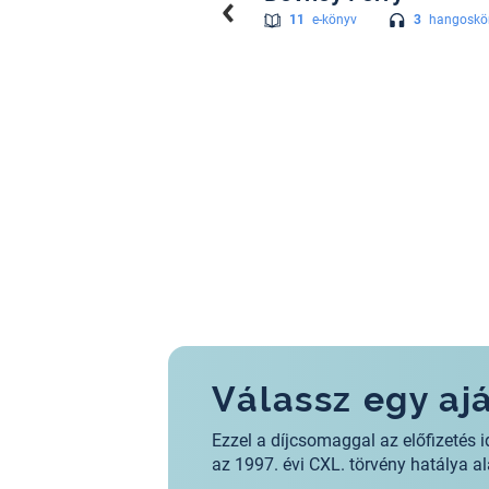
3
hangoskö
11
e-könyv
Válassz egy a
Ezzel a díjcsomaggal az előfizeté
az 1997. évi CXL. törvény hatálya 