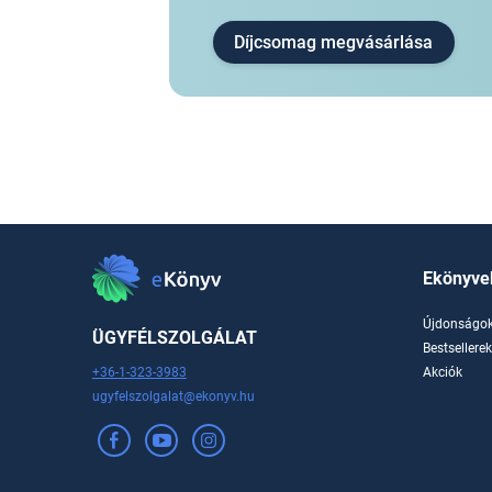
Díjcsomag megvásárlása
Ekönyve
Újdonságo
ÜGYFÉLSZOLGÁLAT
Bestsellere
+36-1-323-3983
Akciók
ugyfelszolgalat@ekonyv.hu