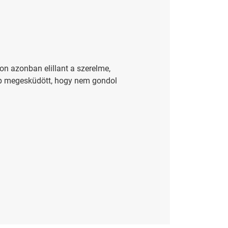
n azonban elillant a szerelme,
znap megesküdött, hogy nem gondol