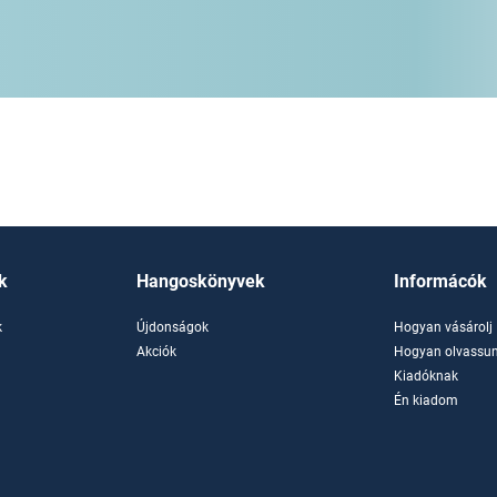
k
Hangoskönyvek
Informácók
k
Újdonságok
Hogyan vásárolj
k
Akciók
Hogyan olvassun
Kiadóknak
Én kiadom