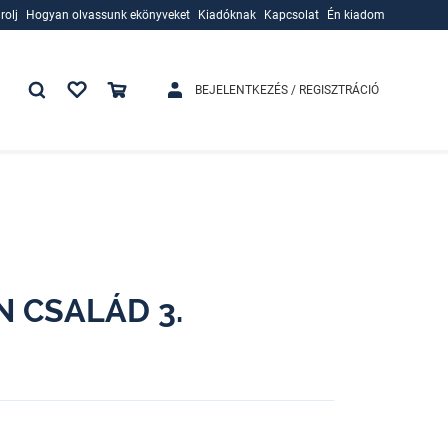
rolj
Hogyan olvassunk ekönyveket
Kiadóknak
Kapcsolat
Én kiadom
rolj
Hogyan olvassunk ekönyveket
Kiadóknak
BEJELENTKEZÉS / REGISZTRÁCIÓ
N CSALÁD 3.