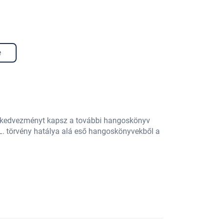
e
% kedvezményt kapsz a további hangoskönyv
L. törvény hatálya alá eső hangoskönyvekből a