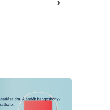
3
hangoskönyv
11
e-könyv
ásárlásaidra. Ajándék hangoskönyv
sztható.