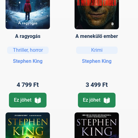
A ragyogás
A menekülő ember
Thriller, horror
Krimi
Stephen King
Stephen King
4 799 Ft
3 499 Ft
Ez jöhet
Ez jöhet