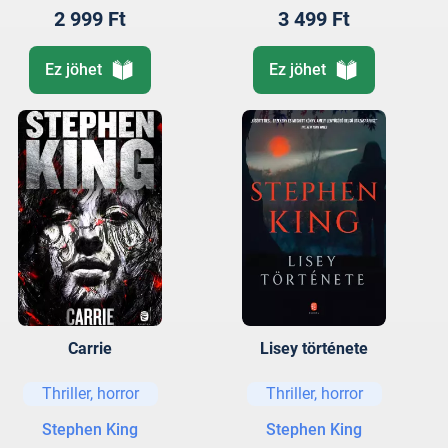
2 999 Ft
3 499 Ft
Ez jöhet
Ez jöhet
Carrie
Lisey története
Thriller, horror
Thriller, horror
Stephen King
Stephen King