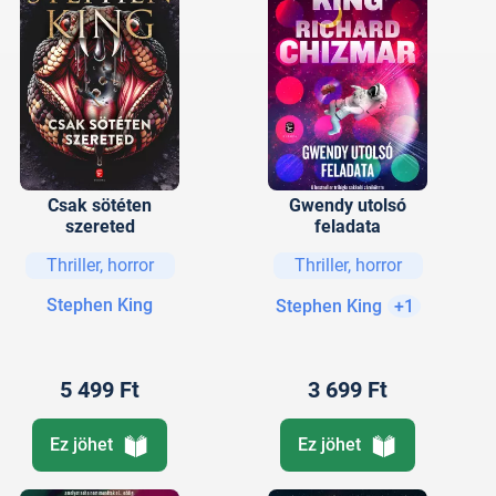
Csak sötéten
Gwendy utolsó
szereted
feladata
Thriller, horror
Thriller, horror
Stephen King
Stephen King
+1
5 499 Ft
3 699 Ft
Ez jöhet
Ez jöhet