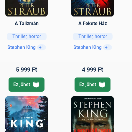
A Talizmán
A Fekete Ház
Thriller, horror
Thriller, horror
Stephen King
+1
Stephen King
+1
5 999 Ft
4 999 Ft
Ez jöhet
Ez jöhet