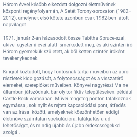
Három évvel később elkezdett dolgozni életművének
központi regényfolyamán, A Setét Torony-sorozaton (1982–
2012), amelynek első kötete azonban csak 1982-ben látott
napvilágot.
1971. január 2-án házasodott össze Tabitha Spruce-szal,
akivel egyetemi évei alatt ismerkedett meg, és aki szintén író.
Három gyermekük született, akiből ketten szintén íróként
tevékenykednek.
Kingről köztudott, hogy fontosnak tartja műveiben az apró
részletek kidolgozását, a folytonosságot és a visszatérő
elemeket, szereplőket műveiben. Könyvei nagyrészt Maine
államban játszódnak, bár olykor fiktív településeken, például
Castle Rock városában. Művei rengeteg ponton találkoznak
egymással, sok nyílt és rejtett kapcsolódási pont, átfedés
van az írásai között, amelyeknek köszönhetően eddigi
életműve számtalan spekulációra, találgatásra ad
lehetőséget, és mindig újabb és újabb érdekességekkel
szolgál.