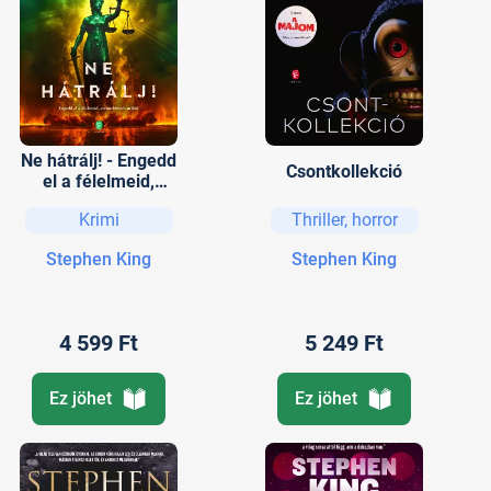
Ne hátrálj! - Engedd
Csontkollekció
el a félelmeid,
szemrebbenés
Krimi
Thriller, horror
nélkül
Stephen King
Stephen King
4 599 Ft
5 249 Ft
Ez jöhet
Ez jöhet