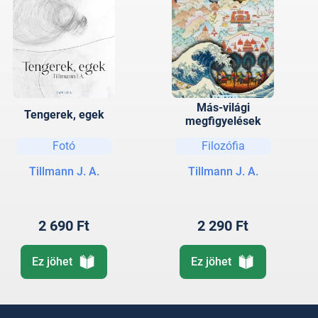
Más-világi
Tengerek, egek
megfigyelések
Fotó
Filozófia
Tillmann J. A.
Tillmann J. A.
2 690 Ft
2 290 Ft
Ez jöhet
Ez jöhet