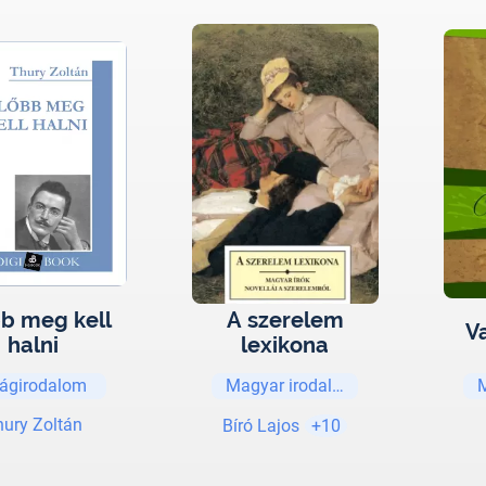
b meg kell
A szerelem
V
halni
lexikona
lágirodalom
Magyar irodalom
hury Zoltán
Bíró Lajos
+10