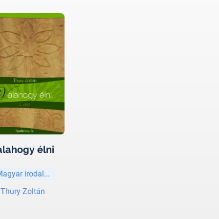
alahogy élni
Magyar irodalom
Thury Zoltán