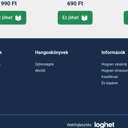
990 Ft
690 Ft
z jöhet
Ez jöhet
k
Hangoskönyvek
Informácók
k
Újdonságok
Hogyan vásárolj
k
Akciók
Hogyan olvassun
Kiadóknak
Én kiadom
Webfejlesztés: