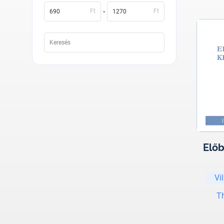
-
Ft
Ft
Előb
Vi
T