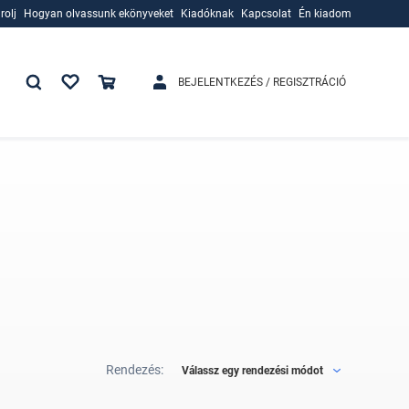
rolj
Hogyan olvassunk ekönyveket
Kiadóknak
Kapcsolat
Én kiadom
rolj
Hogyan olvassunk ekönyveket
Kiadóknak
BEJELENTKEZÉS / REGISZTRÁCIÓ
Rendezés:
Válassz egy rendezési módot