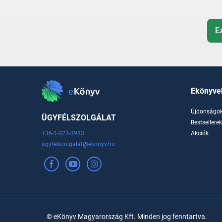
E
Ekönyve
Újdonságo
ÜGYFÉLSZOLGÁLAT
Bestsellere
+36-1-323-3983
Akciók
ugyfelszolgalat@ekonyv.hu
© eKönyv Magyarország Kft. Minden jog fenntartva.