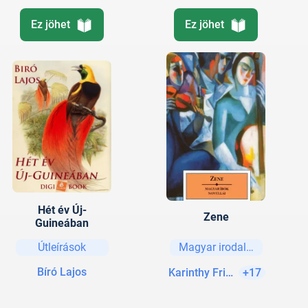
Ez jöhet
Ez jöhet
Hét év Új-
Zene
Guineában
Útleírások
Magyar irodalom
Bíró Lajos
Karinthy Frigyes
+17