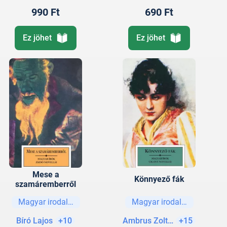
990 Ft
690 Ft
Ez jöhet
Ez jöhet
Mese a
Könnyező fák
szamáremberről
Magyar irodalom
Magyar irodalom
Bíró Lajos
+10
Ambrus Zoltán
+15