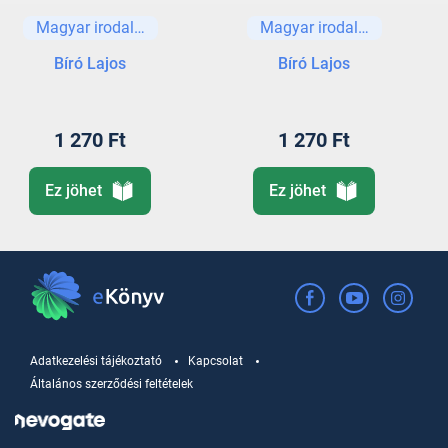
Magyar irodalom
Magyar irodalom
Bíró Lajos
Bíró Lajos
1 270 Ft
1 270 Ft
Ez jöhet
Ez jöhet
Adatkezelési tájékoztató
Kapcsolat
Általános szerződési feltételek