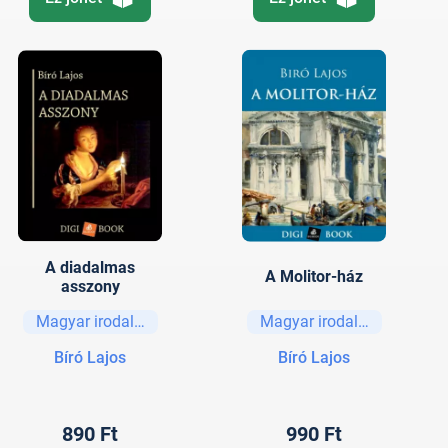
A diadalmas
A Molitor-ház
asszony
Magyar irodalom
Magyar irodalom
Bíró Lajos
Bíró Lajos
890 Ft
990 Ft