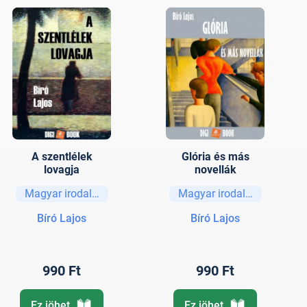
A szentlélek
Glória és más
lovagja
novellák
Magyar irodalom
Magyar irodalom
Bíró Lajos
Bíró Lajos
990 Ft
990 Ft
Ez jöhet
Ez jöhet