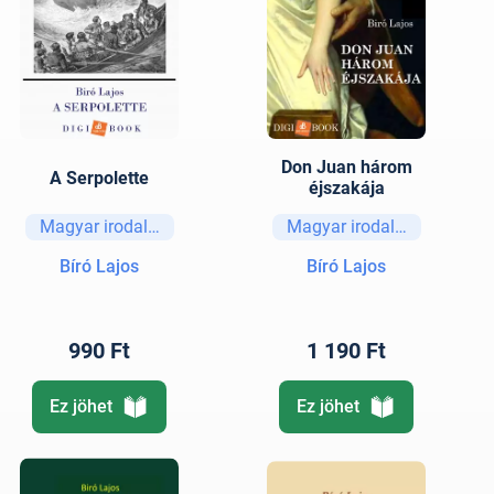
Don Juan három
A Serpolette
éjszakája
Magyar irodalom
Magyar irodalom
Bíró Lajos
Bíró Lajos
990 Ft
1 190 Ft
Ez jöhet
Ez jöhet