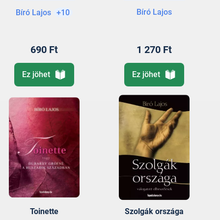
Bíró Lajos
Bíró Lajos
+10
690 Ft
1 270 Ft
Ez jöhet
Ez jöhet
Toinette
Szolgák országa