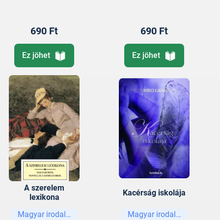
690 Ft
690 Ft
Ez jöhet
Ez jöhet
A szerelem
Kacérság iskolája
lexikona
Magyar irodalom
Magyar irodalom