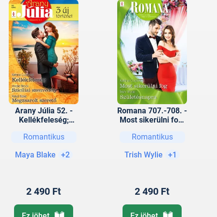
Arany Júlia 52. -
Romana 707.-708. -
Kellékfeleség;
Most sikerülni fog;
Szicíliai szenvedély;
Születésnapra
Romantikus
Romantikus
Megzsarolt szerető
Maya Blake
+2
Trish Wylie
+1
2 490 Ft
2 490 Ft
Ez jöhet
Ez jöhet