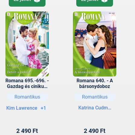
Romana 695.-696. -
Romana 640. - A
Gazdag és cinikus;
bársonydoboz
Betelt a pohár!
Romantikus
Romantikus
Katrina Cudmore
Kim Lawrence
+1
2 490 Ft
2 490 Ft