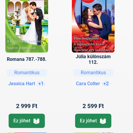
Júlia különszám
Romana 787.-788.
112.
Romantikus
Romantikus
Jessica Hart
+1
Cara Colter
+2
2 999 Ft
2 599 Ft
Ez jöhet
Ez jöhet