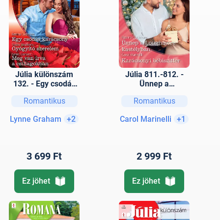
Júlia különszám
Júlia 811.-812. -
132. - Egy csodás
Ünnep a
karácsony;
Loughmore
Romantikus
Romantikus
Gyógyító szerelem;
kastélyban;
Meg van írva a
Karácsonyi
Lynne Graham
+2
Carol Marinelli
+1
csillagokban
bébiszitter
3 699 Ft
2 999 Ft
Ez jöhet
Ez jöhet