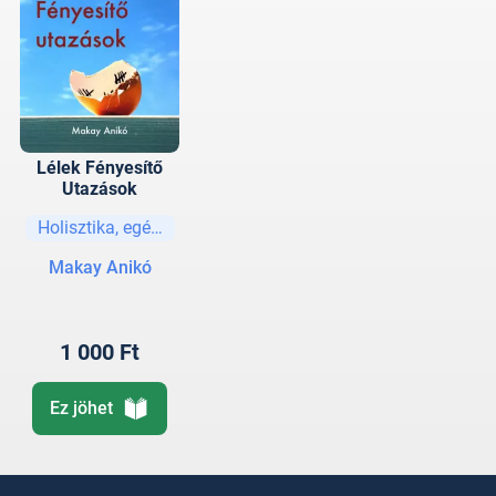
Lélek Fényesítő
Utazások
Holisztika, egészség
Makay Anikó
1 000 Ft
Ez jöhet