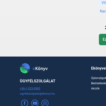
Vi
Nar
E
Ekönyve
Újdonságo
ÜGYFÉLSZOLGÁLAT
Bestsellere
+36-1-323-3983
Akciók
ugyfelszolgalat@ekonyv.hu