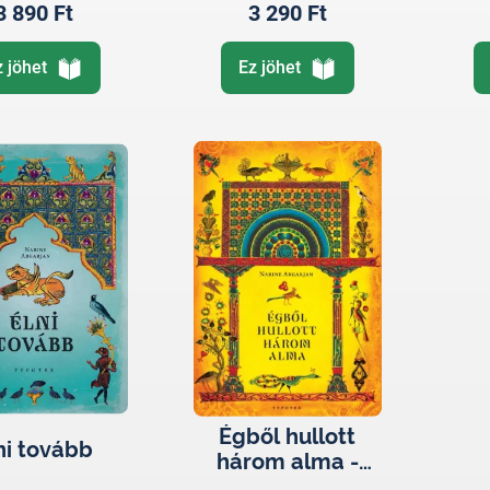
3 890 Ft
3 290 Ft
z jöhet
Ez jöhet
Égből hullott
ni tovább
három alma -
Marani krónikák