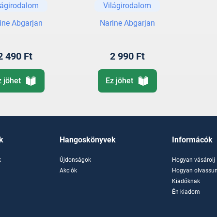
lágirodalom
Világirodalom
és egyéb
történetek
ine Abgarjan
Narine Abgarjan
2 490 Ft
2 990 Ft
z jöhet
Ez jöhet
k
Hangoskönyvek
Informácók
k
Újdonságok
Hogyan vásárolj
k
Akciók
Hogyan olvassun
Kiadóknak
Én kiadom