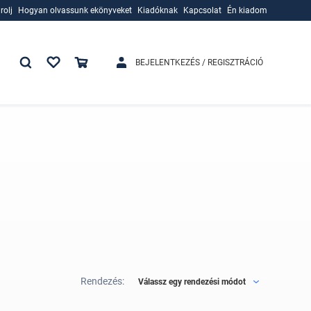
rolj
Hogyan olvassunk ekönyveket
Kiadóknak
Kapcsolat
Én kiadom
rolj
Hogyan olvassunk ekönyveket
Kiadóknak
BEJELENTKEZÉS / REGISZTRÁCIÓ
Rendezés:
Válassz egy rendezési módot