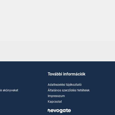
További információk
Adatkezelési tájékoztató
k ekönyveket
Általános szerződési feltételek
Impresszum
Kapcsolat