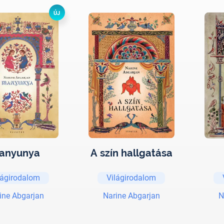
ÚJ
anyunya
A szín hallgatása
lágirodalom
Világirodalom
ine Abgarjan
Narine Abgarjan
N