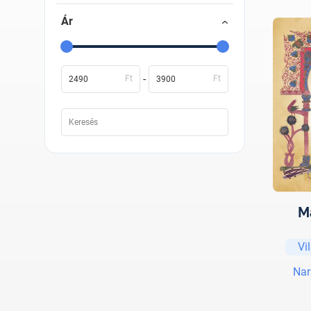
Ár
-
Ft
Ft
M
Vi
Nar