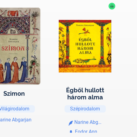
Égből hullott
Szimon
három alma
Világirodalom
Szépirodalom
arine Abgarjan
Narine Abgarjan
Fodor Annamária