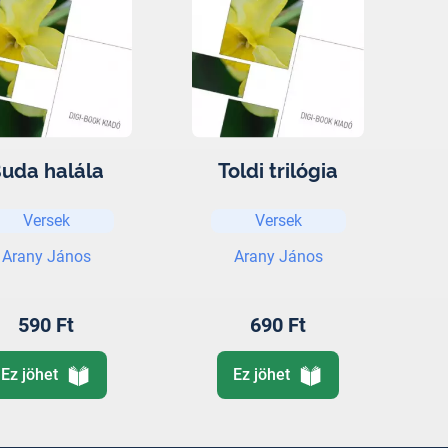
uda halála
Toldi trilógia
Versek
Versek
Arany János
Arany János
590 Ft
690 Ft
Ez jöhet
Ez jöhet