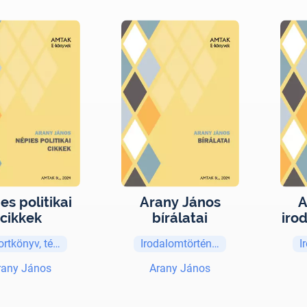
es politikai
Arany János
A
cikkek
bírálatai
iro
ortkönyv, tényirodalom
Irodalomtörténet
I
rany János
Arany János