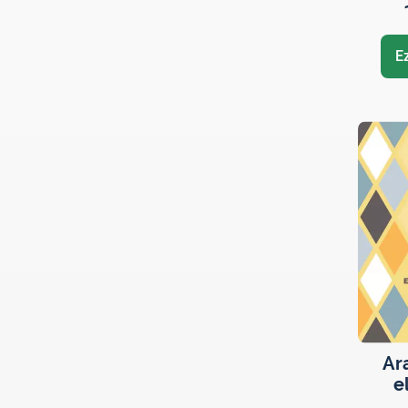
E
Ar
e
kö