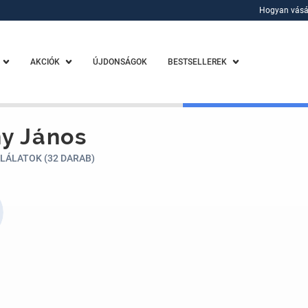
Hogyan vásá
Hogyan vásá
AKCIÓK
ÚJDONSÁGOK
BESTSELLEREK
y János
LÁLATOK (32 DARAB)