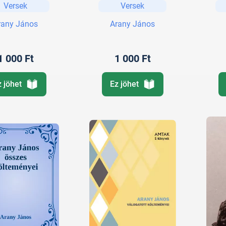
Versek
Versek
rany János
Arany János
1 000 Ft
1 000 Ft
z jöhet
Ez jöhet