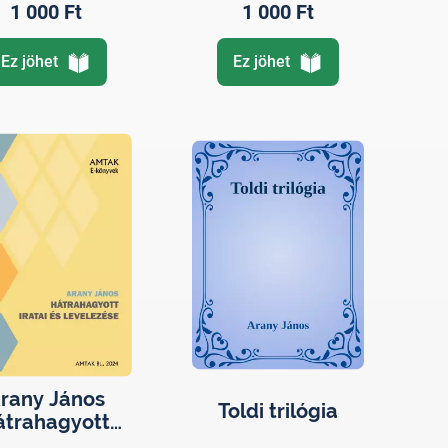
1 000 Ft
1 000 Ft
Ez jöhet
Ez jöhet
rany János
Toldi trilógia
átrahagyott
iratai