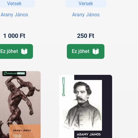
Versek
Versek
Arany János
Arany János
1 000 Ft
250 Ft
Ez jöhet
Ez jöhet