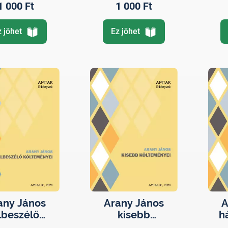
1 000 Ft
1 000 Ft
z jöhet
Ez jöhet
any János
Arany János
A
lbeszélő
kisebb
h
lteményei
költeményei