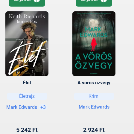
Élet
A vörös özvegy
Életrajz
Krimi
Mark Edwards
Mark Edwards
+3
5 242 Ft
2 924 Ft