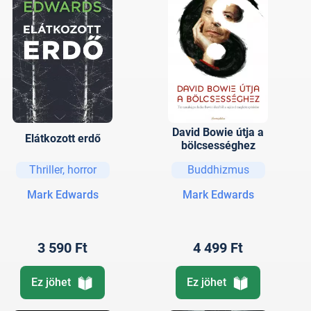
David Bowie útja a
Elátkozott erdő
bölcsességhez
Thriller, horror
Buddhizmus
Mark Edwards
Mark Edwards
3 590 Ft
4 499 Ft
Ez jöhet
Ez jöhet