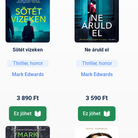
Sötét vizeken
Ne áruld el
Thriller, horror
Thriller, horror
Mark Edwards
Mark Edwards
3 890 Ft
3 590 Ft
Ez jöhet
Ez jöhet