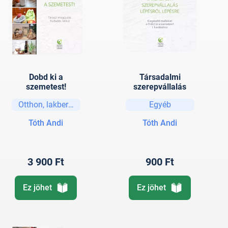
Dobd ki a
Társadalmi
szemetest!
szerepvállalás
Otthon, lakberendezés
Egyéb
Tóth Andi
Tóth Andi
3 900 Ft
900 Ft
Ez jöhet
Ez jöhet