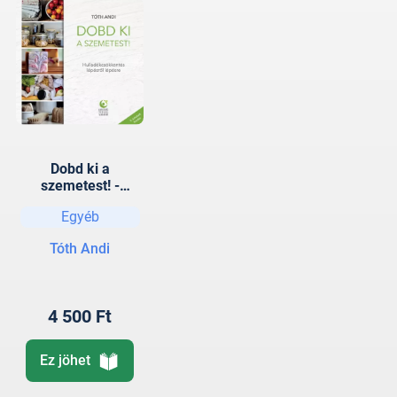
Dobd ki a
szemetest! -
Hulladékcsökkenté
Egyéb
s lépésről lépésre
Tóth Andi
4 500 Ft
Ez jöhet