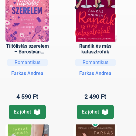
Tiltólistás szerelem
Randik és más
– Borostyán
katasztrófák
Campus 1.
Romantikus
Romantikus
Farkas Andrea
Farkas Andrea
4 590 Ft
2 490 Ft
Ez jöhet
Ez jöhet