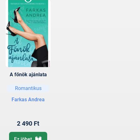
A főnök ajánlata
Romantikus
Farkas Andrea
2 490 Ft
Ez jöhet