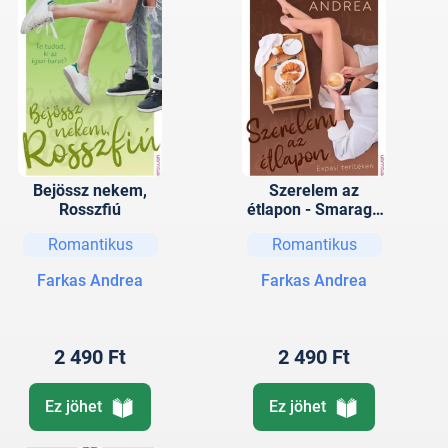
Bejössz nekem,
Szerelem az
Rosszfiú
étlapon - Smaragd
wellness klinika
Romantikus
Romantikus
sorozat 2.
Farkas Andrea
Farkas Andrea
2 490 Ft
2 490 Ft
Ez jöhet
Ez jöhet