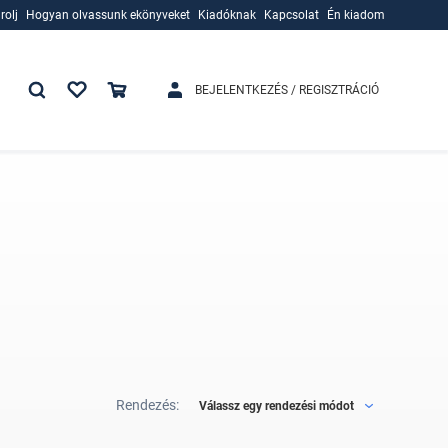
rolj
Hogyan olvassunk ekönyveket
Kiadóknak
Kapcsolat
Én kiadom
rolj
Hogyan olvassunk ekönyveket
Kiadóknak
BEJELENTKEZÉS / REGISZTRÁCIÓ
Rendezés:
Válassz egy rendezési módot