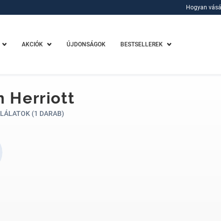
Hogyan vásá
Hogyan vásá
AKCIÓK
ÚJDONSÁGOK
BESTSELLEREK
n Herriott
LÁLATOK (1 DARAB)