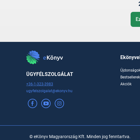
E
Ekönyve
Újdonságo
ÜGYFÉLSZOLGÁLAT
Bestsellere
+36-1-323-3983
Akciók
ugyfelszolgalat@ekonyv.hu
© eKönyv Magyarország Kft. Minden jog fenntartva.