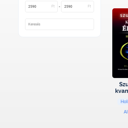
-
Ft
Ft
Szu
kvan
Hol
Al