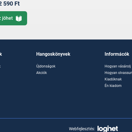
2 590 Ft
z jöhet
k
Hangoskönyvek
Informácók
k
Újdonságok
Hogyan vásárolj
k
Akciók
Hogyan olvassun
Kiadóknak
Én kiadom
Webfejlesztés: