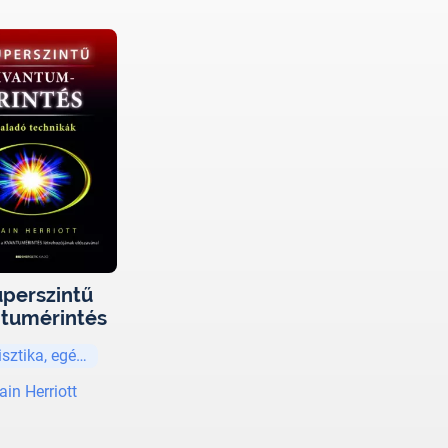
perszintű
tumérintés
isztika, egészség
ain Herriott