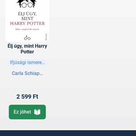
Élj úgy, mint Harry
Potter
Ifjúsági ismeretterjesztő
Carla Schiappa-Burdet
2 599 Ft
Ez jöhet