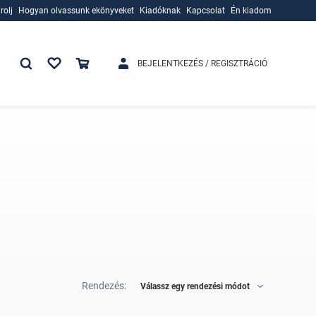
rolj
Hogyan olvassunk ekönyveket
Kiadóknak
Kapcsolat
Én kiadom
rolj
Hogyan olvassunk ekönyveket
Kiadóknak
BEJELENTKEZÉS / REGISZTRÁCIÓ
Rendezés:
Válassz egy rendezési módot