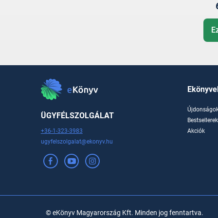
a N
E
Ekönyve
Újdonságo
ÜGYFÉLSZOLGÁLAT
Bestsellere
+36-1-323-3983
Akciók
ugyfelszolgalat@ekonyv.hu
© eKönyv Magyarország Kft. Minden jog fenntartva.