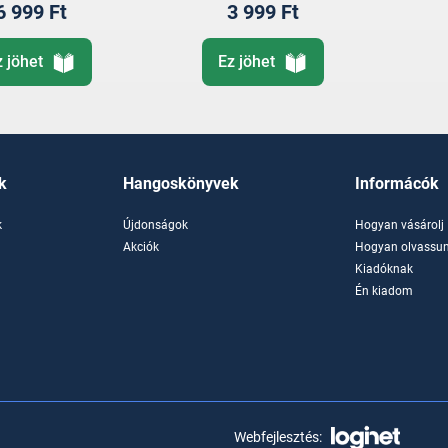
ova Kultúr
6 999 Ft
3 999 Ft
Zenekar
z jöhet
Ez jöhet
k
Hangoskönyvek
Informácók
k
Újdonságok
Hogyan vásárolj
k
Akciók
Hogyan olvassun
Kiadóknak
Én kiadom
Webfejlesztés: