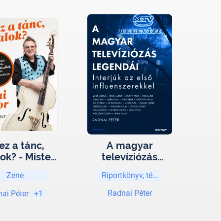
ez a tánc,
A magyar
lok? - Mister
televíziózás
t miniszter
legendái -
Zene
Riportkönyv, tényirodalom
rténetei:
Interjúk az első
Generál,
influenszerekkel
Radnai Péter
ai Péter
+1
ária, Dolly
Marót Viki és