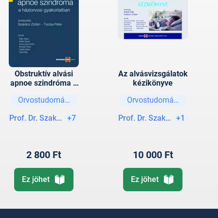
Obstruktív alvási
Az alvásvizsgálatok
apnoe szindróma a
kézikönyve
háziorvosi
Orvostudományok
Orvostudományok
gyakorlatban
Prof. Dr. Szakács Zoltán
+7
Prof. Dr. Szakács Zoltán
+1
2 800 Ft
10 000 Ft
Ez jöhet
Ez jöhet