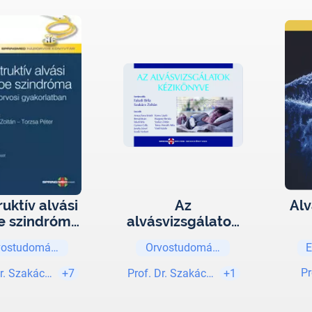
uktív alvási
Az
Alv
e szindróma
alvásvizsgálatok
háziorvosi
kézikönyve
vostudományok
Orvostudományok
E
korlatban
Pr
Dr. Szakács Zoltán
+7
Prof. Dr. Szakács Zoltán
+1