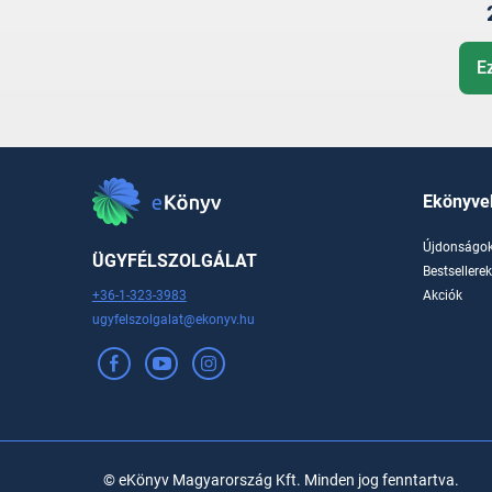
E
Ekönyve
Újdonságo
ÜGYFÉLSZOLGÁLAT
Bestsellere
+36-1-323-3983
Akciók
ugyfelszolgalat@ekonyv.hu
© eKönyv Magyarország Kft. Minden jog fenntartva.