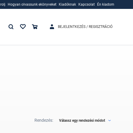
rolj
Hogyan olvassunk ekönyveket
Kiadóknak
Kapcsolat
Én kiadom
rolj
Hogyan olvassunk ekönyveket
Kiadóknak
BEJELENTKEZÉS / REGISZTRÁCIÓ
Rendezés:
Válassz egy rendezési módot