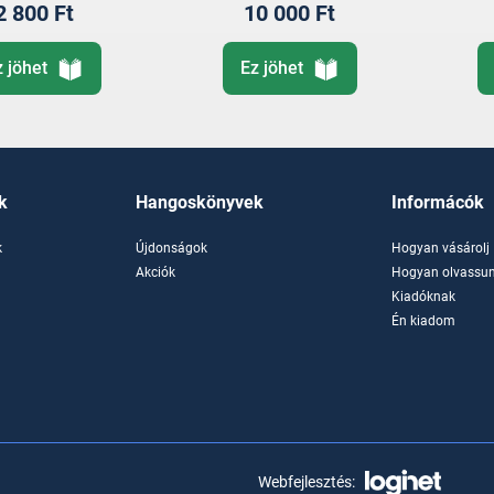
2 800 Ft
10 000 Ft
z jöhet
Ez jöhet
k
Hangoskönyvek
Informácók
k
Újdonságok
Hogyan vásárolj
k
Akciók
Hogyan olvassun
Kiadóknak
Én kiadom
Webfejlesztés: