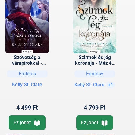
Szövetség a
Szirmok és jég
vámpírokkal -
koronája - Méz és
Vérkötelék 1.
jég 3.
Erotikus
Fantasy
Kelly St. Clare
Kelly St. Clare
+1
4 499 Ft
4 799 Ft
Ez jöhet
Ez jöhet