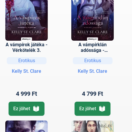
A vámpírok játéka -
A vámpírklán
Vérkötelék 3.
adóssága -
Vérkötelék 2.
Erotikus
Erotikus
Kelly St. Clare
Kelly St. Clare
4 999 Ft
4 799 Ft
Ez jöhet
Ez jöhet