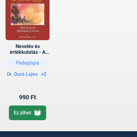
Nevelés és
értékkutatás - A
pedagógiai
Pedagógia
gyakorlat
pszichológiája
Dr. Duró Lajos
+2
990 Ft
Ez jöhet