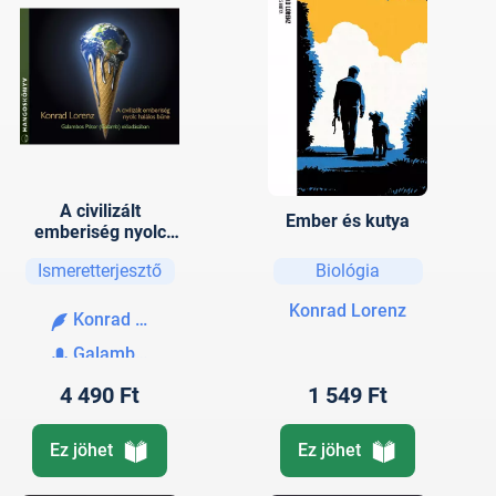
A civilizált
Ember és kutya
emberiség nyolc
halálos bűne
Ismeretterjesztő
Biológia
Konrad Lorenz
Konrad Lorenz
Galambos Péter
4 490 Ft
1 549 Ft
Ez jöhet
Ez jöhet