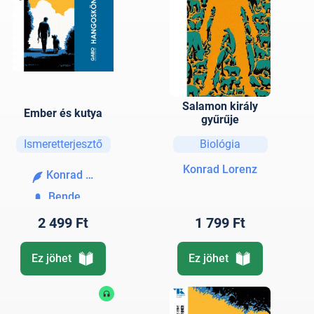
Salamon király
Ember és kutya
gyűrűje
Ismeretterjesztő
Biológia
Konrad Lorenz
Konrad Lorenz
Bende Gábor
2 499 Ft
1 799 Ft
Ez jöhet
Ez jöhet