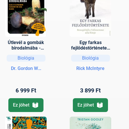
Útlevél a gombák
Egy farkas
birodalmába -
fejlődéstörténete -
Kalauz a
Renegátból a
Biológia
Biológia
kalaposgombák és
Yellowstone alfa-
megannyi más
hímje
Dr. Gordon Walker
Rick McIntyre
csoda varázslatos
világába
6 999 Ft
3 899 Ft
Ez jöhet
Ez jöhet