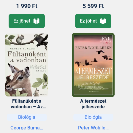
1 990 Ft
5 599 Ft
Ez jöhet
Ez jöhet
Fültanúként a
A természet
vadonban – Az
jelbeszéde
állatok titokzatos
Biológia
Biológia
nyelve
George Bumann
Peter Wohlleben