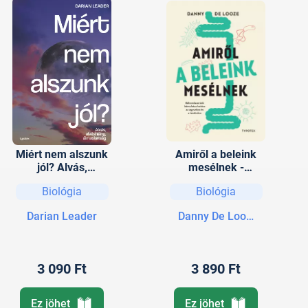
Miért nem alszunk
Amiről a beleink
jól? Alvás,
mesélnek -
alváshiány,
Bélrendszerünk
Biológia
Biológia
álmatlanság
bámulatos hatása
az agyunkra és a
Darian Leader
Danny De Looze
testünkre
3 090 Ft
3 890 Ft
Ez jöhet
Ez jöhet