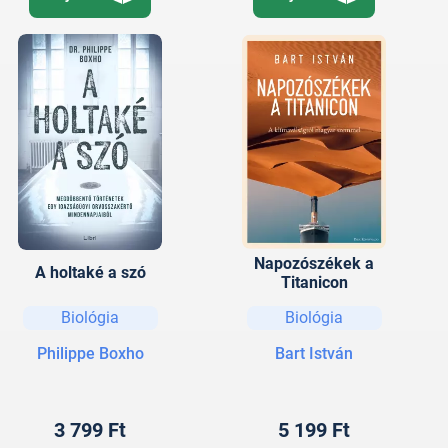
Napozószékek a
A holtaké a szó
Titanicon
Biológia
Biológia
Philippe Boxho
Bart István
3 799 Ft
5 199 Ft