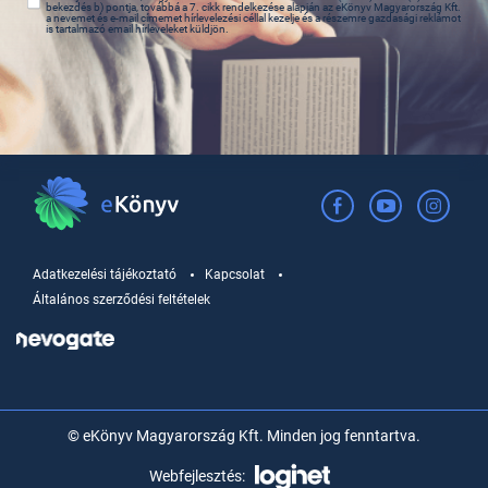
bekezdés b) pontja, továbbá a 7. cikk rendelkezése alapján az eKönyv Magyarország Kft.
a nevemet és e-mail címemet hírlevelezési céllal kezelje és a részemre gazdasági reklámot
is tartalmazó email hírleveleket küldjön.
Adatkezelési tájékoztató
Kapcsolat
Általános szerződési feltételek
© eKönyv Magyarország Kft. Minden jog fenntartva.
Webfejlesztés: