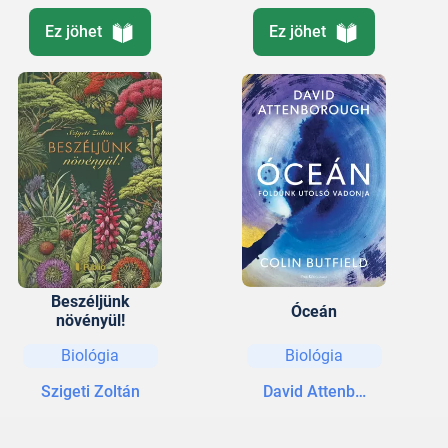
Ez jöhet
Ez jöhet
Beszéljünk
Óceán
növényül!
Biológia
Biológia
Szigeti Zoltán
David Attenborough