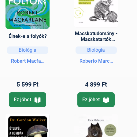
Macskatudomány -
Élnek-e a folyók?
Macskatartók
kézikönyve
Biológia
Biológia
Robert Macfarlane
Roberto Marchesini
5 599 Ft
4 899 Ft
Ez jöhet
Ez jöhet