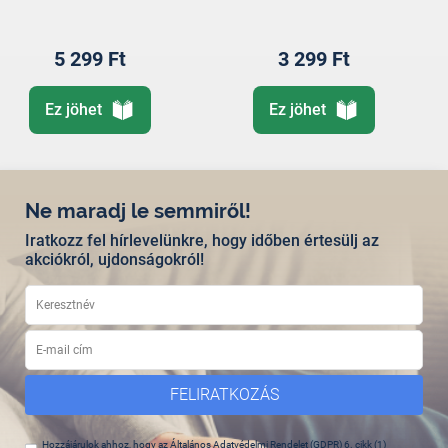
5 299 Ft
3 299 Ft
Ez jöhet
Ez jöhet
Ne maradj le semmiről!
Iratkozz fel hírlevelünkre, hogy időben értesülj az
akciókról, ujdonságokról!
FELIRATKOZÁS
Hozzájárulok ahhoz, hogy az Általános Adatvédelmi Rendelet (GDPR) 6. cikk (1)