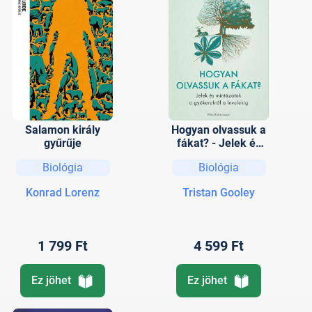
Salamon király
Hogyan olvassuk a
gyűrűje
fákat? - Jelek és
mintázatok a
Biológia
Biológia
gyökerektől a
levelekig
Konrad Lorenz
Tristan Gooley
1 799 Ft
4 599 Ft
Ez jöhet
Ez jöhet