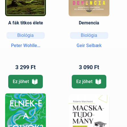
A fák titkos élete
Demencia
Biológia
Biológia
Peter Wohlleben
Geir Selbæk
3 299 Ft
3 090 Ft
Ez jöhet
Ez jöhet