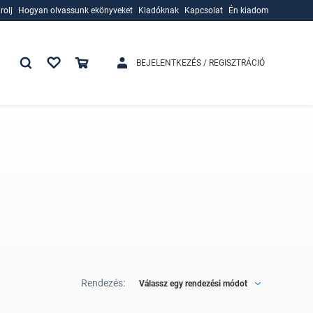
rolj
Hogyan olvassunk ekönyveket
Kiadóknak
Kapcsolat
Én kiadom
rolj
Hogyan olvassunk ekönyveket
Kiadóknak
BEJELENTKEZÉS / REGISZTRÁCIÓ
Rendezés:
Válassz egy rendezési módot