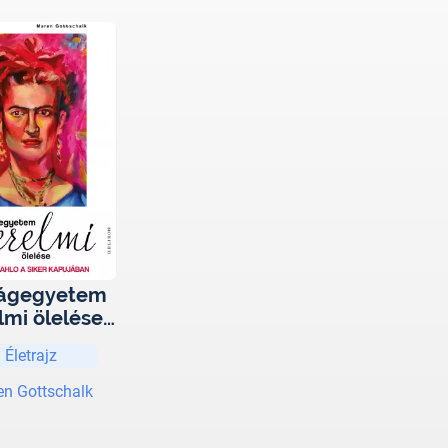
lágegyetem
lmi ölelése -
da Kahlo a
Életrajz
r kapujában
n Gottschalk