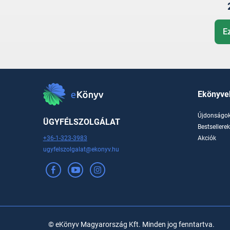
E
Ekönyve
Újdonságo
ÜGYFÉLSZOLGÁLAT
Bestsellere
+36-1-323-3983
Akciók
ugyfelszolgalat@ekonyv.hu
© eKönyv Magyarország Kft. Minden jog fenntartva.