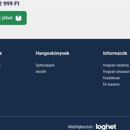
2 999 Ft
z jöhet
k
Hangoskönyvek
Informácók
k
Újdonságok
Hogyan vásárolj
k
Akciók
Hogyan olvassun
Kiadóknak
Én kiadom
Webfejlesztés: