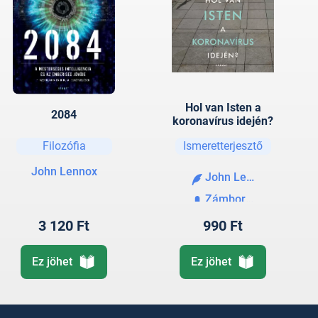
Hol van Isten a
2084
koronavírus idején?
Filozófia
Ismeretterjesztő
John Lennox
John Lennox
Zámbori Soma
3 120 Ft
990 Ft
Ez jöhet
Ez jöhet