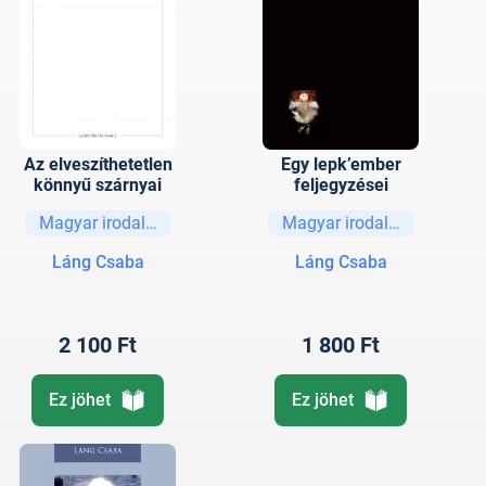
Az elveszíthetetlen
Egy lepk’ember
könnyű szárnyai
feljegyzései
Magyar irodalom
Magyar irodalom
Láng Csaba
Láng Csaba
2 100 Ft
1 800 Ft
Ez jöhet
Ez jöhet