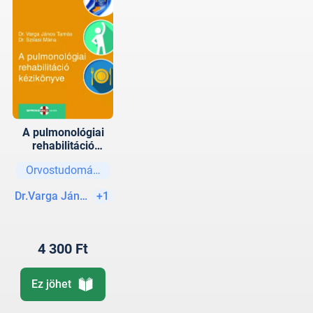
A pulmonológiai
rehabilitáció
kézikönyve
Orvostudományok
Dr.Varga János Tamás (szerk.)
+1
4 300 Ft
Ez jöhet